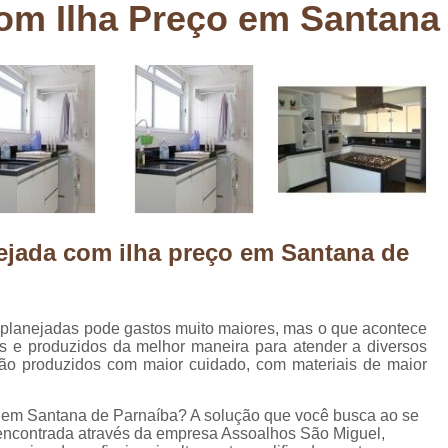
om Ilha Preço em Santana
Deck em Madeira Cumaru
Deck
Deck Madeira para Sacada
Deck Modul
Deck para Sacada
Empre
Marcenaria com Móveis Planejados
Marcenaria de Personalização de P
Marcenaria de Planejado para Residência
Marcenaria de Planejados em Sp
M
ejada com ilha preço em Santana de
o
Marcenaria de Planejados para Quarto
Empresa de Móveis Planejados
Loja d
Móveis Planejados em São Pa
 planejadas pode gastos muito maiores, mas o que acontece
s e produzidos da melhor maneira para atender a diversos
Móveis Planejados para Apartament
são produzidos com maior cuidado, com materiais de maior
Móveis Planejados para Quarto de 
o em Santana de Parnaíba? A solução que você busca ao se
Móveis Planejados para Sala de Jant
 encontrada através da empresa Assoalhos São Miguel,