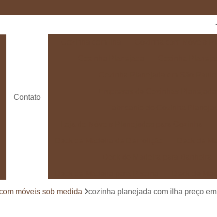
Cozinha com Ilha
Cozinha com Móveis Pl
Cozinha Planejada
Cozinha Planeja
Cozinha Planejada em São Paulo
Empresas de Cozinhas Planejada
Contato
Fabricante de Cozinha Planeja
Loja de Móveis Planejados para Cozinha
Deck de Madeira de Demolição
Deck de Ma
Deck de Madeira para Banheira
Deck de Madeira para Piscina
Deck de Mad
Deck de Madeira para Varanda
Deck de 
 com móveis sob medida
cozinha planejada com ilha preço e
Deck e Pergolado
Deck em Madei