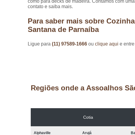
como para decks de madeira. Contamos com uma eq
contato e saiba mais.
Para saber mais sobre Cozinha
Santana de Parnaíba
Ligue para
(11) 97589-1666
ou
clique aqui
e entre
Regiões onde a Assoalhos Sã
Cotia
Alphaville
Arujá
Ba