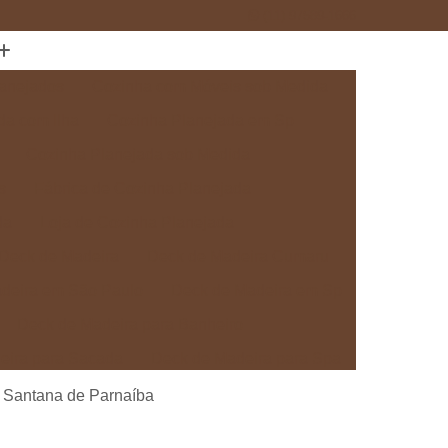
(11) 97589-1666
anejados
Cozinha com Móveis sob Medida
da com Ilha
Cozinha Planejada em Sp
Cozinha Planejada sob Medida
s
Fábrica de Cozinha Planejada
da
Loja de Cozinha Planejada
Deck de Madeira
Deck de Madeira Cumaru
deira em São Paulo
Deck de Madeira em Sp
Deck de Madeira para Banheiro
eira para Sacada
Deck de Madeira para Spa
Madeira sob Medida
Deck com Pergolado
m Santana de Parnaíba
ra
Deck em Madeira com Pergolado