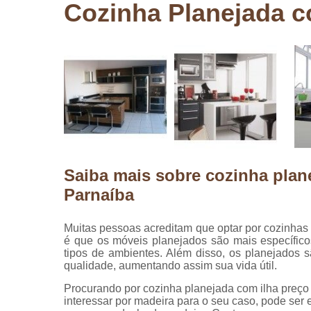
Cozinha Planejada c
Pergolados
de madeira
Pergolados
em madeira
Pisos de
madeira
Raspagem
de pisos de
madeira
Saiba mais sobre cozinha plan
Restauraçã
de pisos de
Parnaíba
madeira
Muitas pessoas acreditam que optar por cozinhas
é que os móveis planejados são mais específico
tipos de ambientes. Além disso, os planejados 
qualidade, aumentando assim sua vida útil.
Procurando por cozinha planejada com ilha preç
interessar por madeira para o seu caso, pode ser