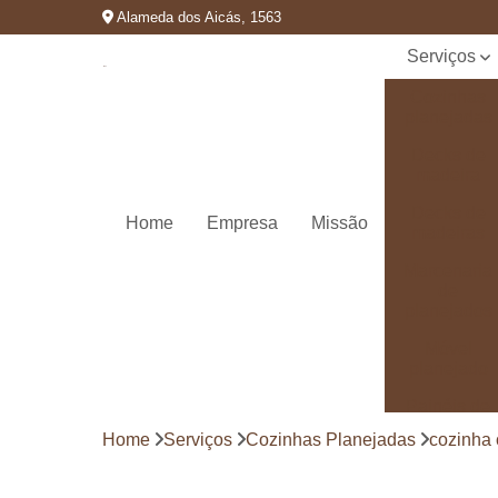
Alameda dos Aicás, 1563
Serviços
Cozinhas
planejadas
Decks de
madeira
Decks de
Home
Empresa
Missão
madeiras
Marcenaria
de
planejados
Móvel
planejado
Painéis de
madeira
Home
Serviços
Cozinhas Planejadas
cozinha
Pergolado
decorado