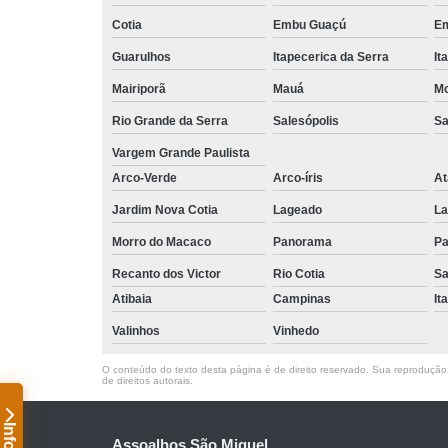
Cotia
Embu Guaçú
Em
Guarulhos
Itapecerica da Serra
It
Mairiporã
Mauá
Mo
Rio Grande da Serra
Salesópolis
Sa
Vargem Grande Paulista
Arco-Verde
Arco-íris
At
Jardim Nova Cotia
Lageado
La
Morro do Macaco
Panorama
Pa
Recanto dos Victor
Rio Cotia
Sa
Atibaia
Campinas
It
Valinhos
Vinhedo
O conteúdo do texto desta página é de direito reservado. Sua reprodução, 
de direitos autorais
.
Assoalhos São Miguel