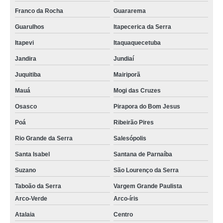
Franco da Rocha
Guararema
Guarulhos
Itapecerica da Serra
Itapevi
Itaquaquecetuba
Jandira
Jundiaí
Juquitiba
Mairiporã
Mauá
Mogi das Cruzes
Osasco
Pirapora do Bom Jesus
Poá
Ribeirão Pires
Rio Grande da Serra
Salesópolis
Santa Isabel
Santana de Parnaíba
Suzano
São Lourenço da Serra
Taboão da Serra
Vargem Grande Paulista
Arco-Verde
Arco-íris
Atalaia
Centro