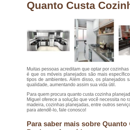
Quanto Custa Cozinh
Pergolados
de madeira
Pergolados
em madeira
Pisos de
madeira
Raspagem
de pisos de
madeira
Muitas pessoas acreditam que optar por cozinhas
Restauraçã
é que os móveis planejados são mais específico
de pisos de
tipos de ambientes. Além disso, os planejados 
madeira
qualidade, aumentando assim sua vida útil.
Para quem procura quanto custa cozinha planejad
Miguel oferece a solução que você necessita no 
madeira, cozinhas planejadas, entre outros serviç
para atendê-lo, fale conosco!
Para saber mais sobre Quanto