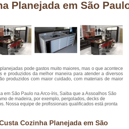
a Planejada em São Paulo 
Deck em Madeira Cumaru
Deck
Deck Madeira para Sacada
Deck Modul
Deck para Sacada
Empre
Marcenaria com Móveis Planejados
Marcenaria de Personalização de P
Marcenaria de Planejado para Residência
Marcenaria de Planejados em Sp
M
 planejadas pode gastos muito maiores, mas o que acontece
o
Marcenaria de Planejados para Quarto
s e produzidos da melhor maneira para atender a diversos
são produzidos com maior cuidado, com materiais de maior
Empresa de Móveis Planejados
Loja d
Móveis Planejados em São Pa
a em São Paulo na Arco-íris, Saiba que a Assoalhos São
ramo de madeira, por exemplo, pergolados, decks de
Móveis Planejados para Apartament
os. Nossa equipe de profissionais qualificados está pronta
Móveis Planejados para Quarto de 
Móveis Planejados para Sala de Jant
 Custa Cozinha Planejada em São