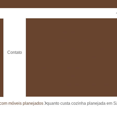
Cozinha com Ilha
Cozinha com Móveis Pl
Cozinha Planejada
Cozinha Planeja
Cozinha Planejada em São Paulo
Empresas de Cozinhas Planejada
Contato
Fabricante de Cozinha Planeja
Loja de Móveis Planejados para Cozinha
Deck de Madeira de Demolição
Deck de Ma
Deck de Madeira para Banheira
Deck de Madeira para Piscina
Deck de Mad
Deck de Madeira para Varanda
Deck de 
 com móveis planejados
quanto custa cozinha planejada em Sã
Deck e Pergolado
Deck em Madei