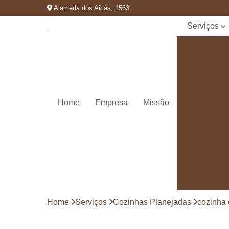
Alameda dos Aicás, 1563
Serviços
Cozinhas
planejadas
Decks de
madeira
Decks de
Home
Empresa
Missão
madeiras
Marcenaria
de
planejados
Móvel
planejado
Painéis de
madeira
Home
Serviços
Cozinhas Planejadas
cozinha
Pergolado
decorado