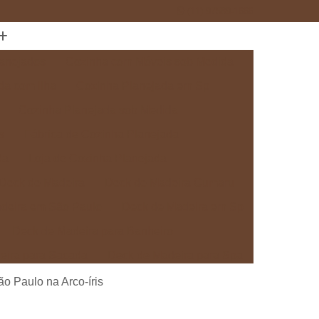
(11) 97589-1666
anejados
Cozinha com Móveis sob Medida
da com Ilha
Cozinha Planejada em Sp
Cozinha Planejada sob Medida
s
Fábrica de Cozinha Planejada
da
Loja de Cozinha Planejada
Deck de Madeira
Deck de Madeira Cumaru
deira em São Paulo
Deck de Madeira em Sp
Deck de Madeira para Banheiro
eira para Sacada
Deck de Madeira para Spa
Madeira sob Medida
Deck com Pergolado
o Paulo na Arco-íris
ra
Deck em Madeira com Pergolado