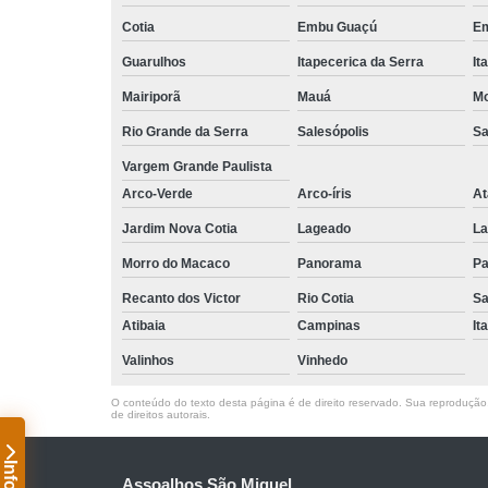
Cotia
Embu Guaçú
Em
Guarulhos
Itapecerica da Serra
It
Mairiporã
Mauá
Mo
Rio Grande da Serra
Salesópolis
Sa
Vargem Grande Paulista
Arco-Verde
Arco-íris
At
Jardim Nova Cotia
Lageado
La
Morro do Macaco
Panorama
Pa
Recanto dos Victor
Rio Cotia
Sa
Atibaia
Campinas
It
Valinhos
Vinhedo
O conteúdo do texto desta página é de direito reservado. Sua reprodução, 
de direitos autorais
.
Assoalhos São Miguel