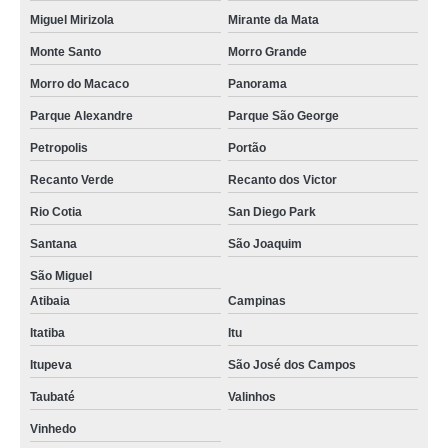
Miguel Mirizola
Mirante da Mata
Monte Santo
Morro Grande
Morro do Macaco
Panorama
Parque Alexandre
Parque São George
Petropolis
Portão
Recanto Verde
Recanto dos Victor
Rio Cotia
San Diego Park
Santana
São Joaquim
São Miguel
Atibaia
Campinas
Itatiba
Itu
Itupeva
São José dos Campos
Taubaté
Valinhos
Vinhedo