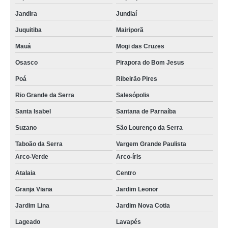
Jandira
Jundiaí
Juquitiba
Mairiporã
Mauá
Mogi das Cruzes
Osasco
Pirapora do Bom Jesus
Poá
Ribeirão Pires
Rio Grande da Serra
Salesópolis
Santa Isabel
Santana de Parnaíba
Suzano
São Lourenço da Serra
Taboão da Serra
Vargem Grande Paulista
Arco-Verde
Arco-íris
Atalaia
Centro
Granja Viana
Jardim Leonor
Jardim Lina
Jardim Nova Cotia
Lageado
Lavapés