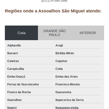
(11) 97589-1666
Regiões onde a Assoalhos São Miguel atende:
GRANDE SÃO
Cotia
INTERIOR
PAULO
Alphaville
Arujá
Barueri
Biritiba Mirim
Caieiras
Cajamar
Carapicuíba
Cotia
Embu Guaçú
Embu das Artes
Ferraz de Vasconcelos
Francisco Morato
Franco da Rocha
Guararema
Guarulhos
Itapecerica da Serra
Itapevi
Itaquaquecetuba