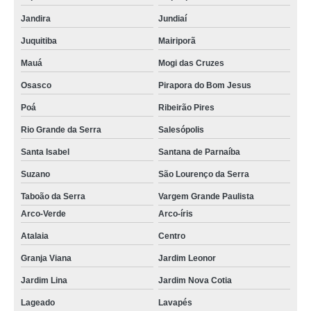
Jandira
Jundiaí
Juquitiba
Mairiporã
Mauá
Mogi das Cruzes
Osasco
Pirapora do Bom Jesus
Poá
Ribeirão Pires
Rio Grande da Serra
Salesópolis
Santa Isabel
Santana de Parnaíba
Suzano
São Lourenço da Serra
Taboão da Serra
Vargem Grande Paulista
Arco-Verde
Arco-íris
Atalaia
Centro
Granja Viana
Jardim Leonor
Jardim Lina
Jardim Nova Cotia
Lageado
Lavapés