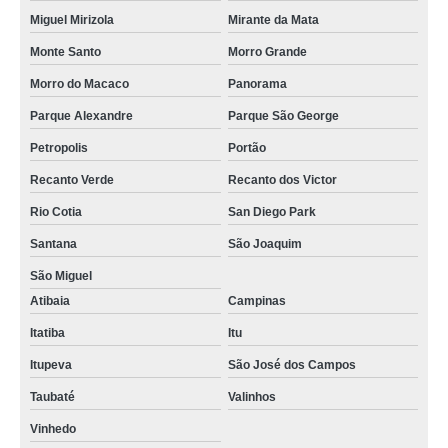
Miguel Mirizola
Mirante da Mata
Monte Santo
Morro Grande
Morro do Macaco
Panorama
Parque Alexandre
Parque São George
Petropolis
Portão
Recanto Verde
Recanto dos Victor
Rio Cotia
San Diego Park
Santana
São Joaquim
São Miguel
Atibaia
Campinas
Itatiba
Itu
Itupeva
São José dos Campos
Taubaté
Valinhos
Vinhedo