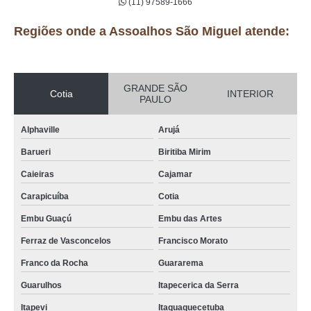
(11) 97589-1666
Regiões onde a Assoalhos São Miguel atende:
GRANDE SÃO
Cotia
INTERIOR
PAULO
Alphaville
Arujá
Barueri
Biritiba Mirim
Caieiras
Cajamar
Carapicuíba
Cotia
Embu Guaçú
Embu das Artes
Ferraz de Vasconcelos
Francisco Morato
Franco da Rocha
Guararema
Guarulhos
Itapecerica da Serra
Itapevi
Itaquaquecetuba