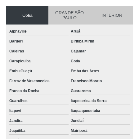
GRANDE SÃO
Cotia
INTERIOR
PAULO
Alphaville
Arujá
Barueri
Biritiba Mirim
Caieiras
Cajamar
Carapicuíba
Cotia
Embu Guaçú
Embu das Artes
Ferraz de Vasconcelos
Francisco Morato
Franco da Rocha
Guararema
Guarulhos
Itapecerica da Serra
Itapevi
Itaquaquecetuba
Jandira
Jundiaí
Juquitiba
Mairiporã