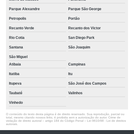
Parque Alexandre
Parque São George
Petropolis
Portão
Recanto Verde
Recanto dos Victor
Rio Cotia
San Diego Park
Santana
São Joaquim
São Miguel
Atibaia
Campinas
Itatiba
Itu
Itupeva
São José dos Campos
Taubaté
Valinhos
Vinhedo
O conteúdo do texto desta página é de direito reservado. Sua reprodução, parcial ou
total, mesmo citando nossos links, é proibida sem a autorização do autor. Crime de
violação de direito autoral – artigo 184 do Código Penal –
Lei 9610/98 - Lei de direitos
autorais
.