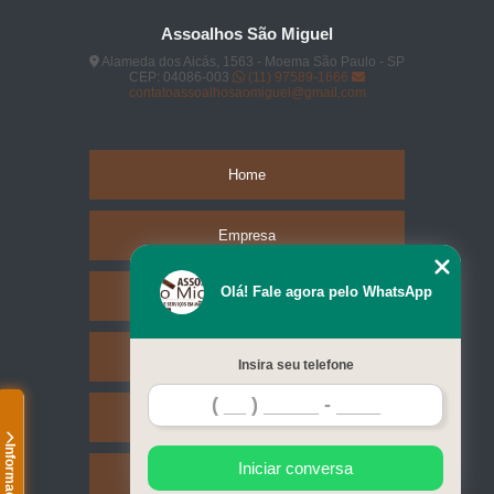
Assoalhos São Miguel
Alameda dos Aicás, 1563 - Moema São Paulo - SP
CEP: 04086-003
(11) 97589-1666
contatoassoalhosaomiguel@gmail.com
Home
Empresa
Olá! Fale agora pelo WhatsApp
Missão
Serviços
Insira seu telefone
Contato
Informações
Iniciar conversa
Mapa do site