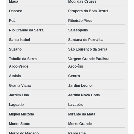
Mauá
Mogi das Cruzes
Osasco
Pirapora do Bom Jesus
Poá
Ribeirão Pires
Rio Grande da Serra
Salesópolis
Santa Isabel
Santana de Parnaíba
Suzano
São Lourenço da Serra
Taboão da Serra
Vargem Grande Paulista
Arco-Verde
Arco-íris
Atalaia
Centro
Granja Viana
Jardim Leonor
Jardim Lina
Jardim Nova Cotia
Lageado
Lavapés
Miguel Mirizola
Mirante da Mata
Monte Santo
Morro Grande
Morro do Macaco
Panorama