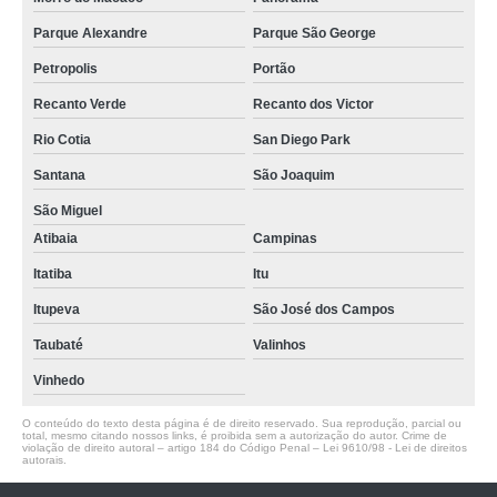
Parque Alexandre
Parque São George
Petropolis
Portão
Recanto Verde
Recanto dos Victor
Rio Cotia
San Diego Park
Santana
São Joaquim
São Miguel
Atibaia
Campinas
Itatiba
Itu
Itupeva
São José dos Campos
Taubaté
Valinhos
Vinhedo
O conteúdo do texto desta página é de direito reservado. Sua reprodução, parcial ou
total, mesmo citando nossos links, é proibida sem a autorização do autor. Crime de
violação de direito autoral – artigo 184 do Código Penal –
Lei 9610/98 - Lei de direitos
autorais
.