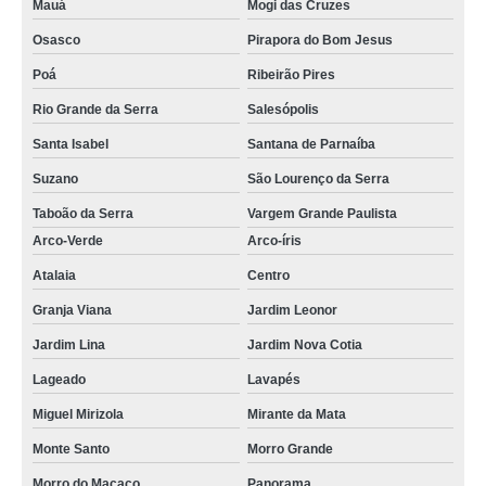
Mauá
Mogi das Cruzes
Osasco
Pirapora do Bom Jesus
Poá
Ribeirão Pires
Rio Grande da Serra
Salesópolis
Santa Isabel
Santana de Parnaíba
Suzano
São Lourenço da Serra
Taboão da Serra
Vargem Grande Paulista
Arco-Verde
Arco-íris
Atalaia
Centro
Granja Viana
Jardim Leonor
Jardim Lina
Jardim Nova Cotia
Lageado
Lavapés
Miguel Mirizola
Mirante da Mata
Monte Santo
Morro Grande
Morro do Macaco
Panorama