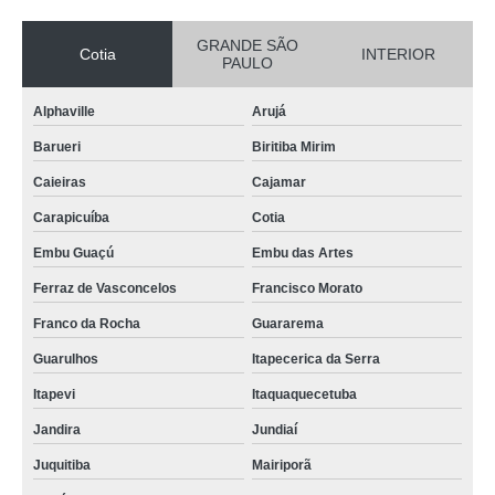
GRANDE SÃO
Cotia
INTERIOR
PAULO
Alphaville
Arujá
Barueri
Biritiba Mirim
Caieiras
Cajamar
Carapicuíba
Cotia
Embu Guaçú
Embu das Artes
Ferraz de Vasconcelos
Francisco Morato
Franco da Rocha
Guararema
Guarulhos
Itapecerica da Serra
Itapevi
Itaquaquecetuba
Jandira
Jundiaí
Juquitiba
Mairiporã