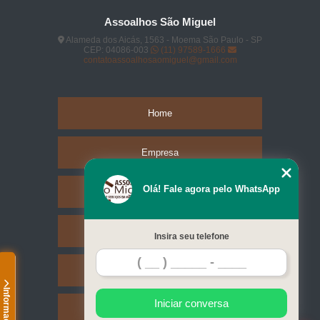
Assoalhos São Miguel
Alameda dos Aicás, 1563 - Moema São Paulo - SP
CEP: 04086-003
(11) 97589-1666
contatoassoalhosaomiguel@gmail.com
Home
Empresa
Olá! Fale agora pelo WhatsApp
Missão
Serviços
Insira seu telefone
Contato
Informações
Iniciar conversa
Mapa do site