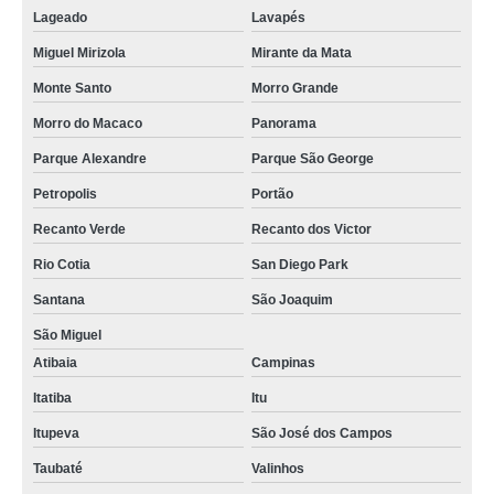
Lageado
Lavapés
Miguel Mirizola
Mirante da Mata
Monte Santo
Morro Grande
Morro do Macaco
Panorama
Parque Alexandre
Parque São George
Petropolis
Portão
Recanto Verde
Recanto dos Victor
Rio Cotia
San Diego Park
Santana
São Joaquim
São Miguel
Atibaia
Campinas
Itatiba
Itu
Itupeva
São José dos Campos
Taubaté
Valinhos