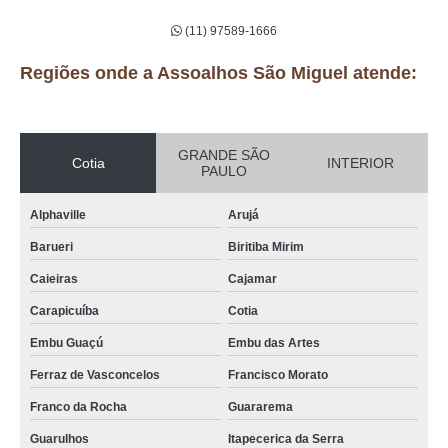
(11) 97589-1666
Regiões onde a Assoalhos São Miguel atende:
GRANDE SÃO
Cotia
INTERIOR
PAULO
Alphaville
Arujá
Barueri
Biritiba Mirim
Caieiras
Cajamar
Carapicuíba
Cotia
Embu Guaçú
Embu das Artes
Ferraz de Vasconcelos
Francisco Morato
Franco da Rocha
Guararema
Guarulhos
Itapecerica da Serra