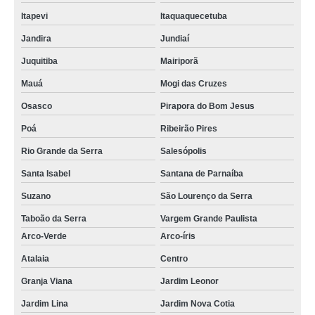
Itapevi
Itaquaquecetuba
Jandira
Jundiaí
Juquitiba
Mairiporã
Mauá
Mogi das Cruzes
Osasco
Pirapora do Bom Jesus
Poá
Ribeirão Pires
Rio Grande da Serra
Salesópolis
Santa Isabel
Santana de Parnaíba
Suzano
São Lourenço da Serra
Taboão da Serra
Vargem Grande Paulista
Arco-Verde
Arco-íris
Atalaia
Centro
Granja Viana
Jardim Leonor
Jardim Lina
Jardim Nova Cotia