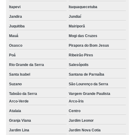
Itapevi
Itaquaquecetuba
Jandira
Jundiaí
Juquitiba
Mairiporã
Mauá
Mogi das Cruzes
Osasco
Pirapora do Bom Jesus
Poá
Ribeirão Pires
Rio Grande da Serra
Salesópolis
Santa Isabel
Santana de Parnaíba
Suzano
São Lourenço da Serra
Taboão da Serra
Vargem Grande Paulista
Arco-Verde
Arco-íris
Atalaia
Centro
Granja Viana
Jardim Leonor
Jardim Lina
Jardim Nova Cotia