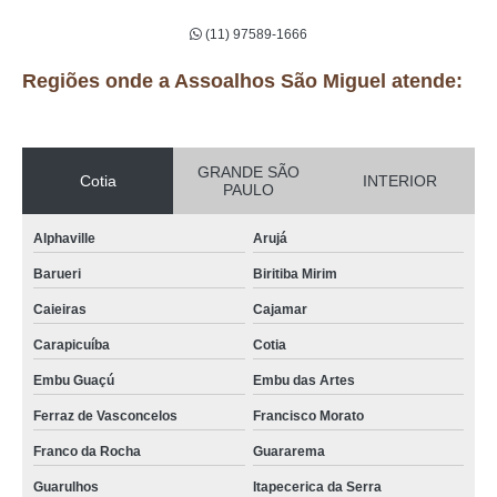
(11) 97589-1666
Regiões onde a Assoalhos São Miguel atende:
GRANDE SÃO
Cotia
INTERIOR
PAULO
Alphaville
Arujá
Barueri
Biritiba Mirim
Caieiras
Cajamar
Carapicuíba
Cotia
Embu Guaçú
Embu das Artes
Ferraz de Vasconcelos
Francisco Morato
Franco da Rocha
Guararema
Guarulhos
Itapecerica da Serra