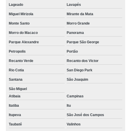
Lageado
Lavapés
Miguel Mirizola
Mirante da Mata
Monte Santo
Morro Grande
Morro do Macaco
Panorama
Parque Alexandre
Parque São George
Petropolis
Portão
Recanto Verde
Recanto dos Victor
Rio Cotia
San Diego Park
Santana
São Joaquim
São Miguel
Atibaia
Campinas
Itatiba
Itu
Itupeva
São José dos Campos
Taubaté
Valinhos