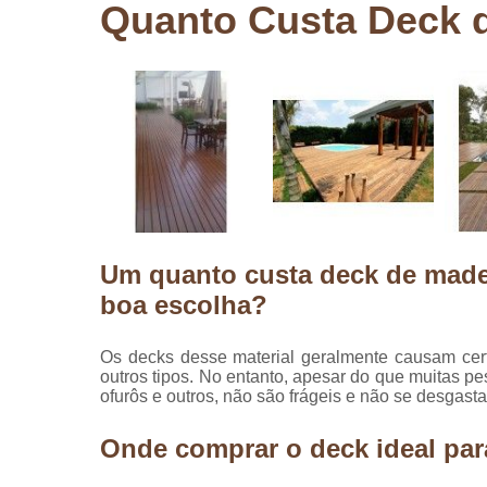
Quanto Custa Deck d
Pergolados
de madeira
Pergolados
em madeira
Pisos de
madeira
Raspagem
de pisos de
madeira
Um quanto custa deck de madei
Restauraçã
de pisos de
boa escolha?
madeira
Os decks desse material geralmente causam cer
outros tipos. No entanto, apesar do que muitas pe
ofurôs e outros, não são frágeis e não se desga
Onde comprar o deck ideal par