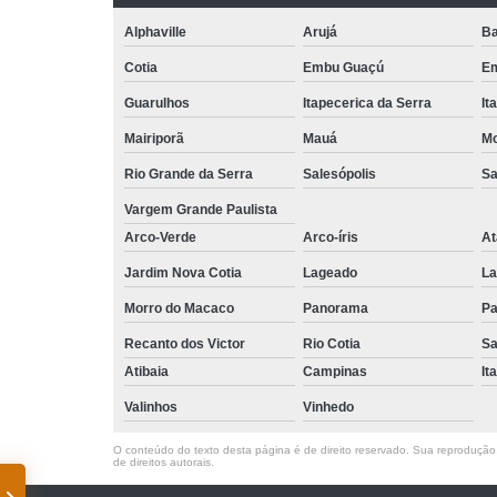
Alphaville
Arujá
Ba
Cotia
Embu Guaçú
Em
Guarulhos
Itapecerica da Serra
It
Mairiporã
Mauá
Mo
Rio Grande da Serra
Salesópolis
Sa
Vargem Grande Paulista
Arco-Verde
Arco-íris
At
Jardim Nova Cotia
Lageado
La
Morro do Macaco
Panorama
Pa
Recanto dos Victor
Rio Cotia
Sa
Atibaia
Campinas
It
Valinhos
Vinhedo
O conteúdo do texto desta página é de direito reservado. Sua reprodução, 
de direitos autorais
.