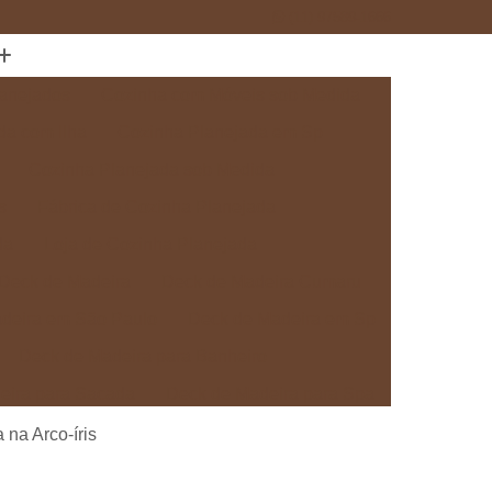
(11) 97589-1666
anejados
Cozinha com Móveis sob Medida
da com Ilha
Cozinha Planejada em Sp
Cozinha Planejada sob Medida
s
Fábrica de Cozinha Planejada
da
Loja de Cozinha Planejada
Deck de Madeira
Deck de Madeira Cumaru
deira em São Paulo
Deck de Madeira em Sp
Deck de Madeira para Banheiro
eira para Sacada
Deck de Madeira para Spa
Madeira sob Medida
Deck com Pergolado
 na Arco-íris
ra
Deck em Madeira com Pergolado