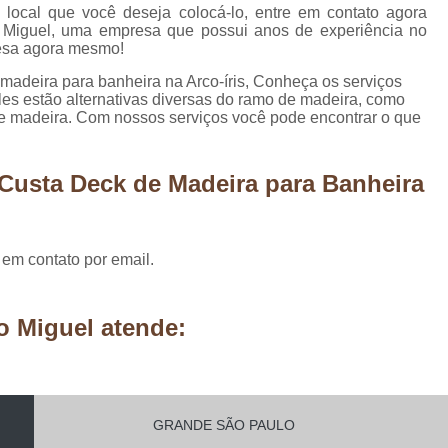
Móveis Planejados Residênciais
Painel d
 local que você deseja colocá-lo, entre em contato agora
Miguel, uma empresa que possui anos de experiência no
Painel de Madeira em São Paulo
Painel 
resa agora mesmo!
Painel de Madeira para área Exter
madeira para banheira na Arco-íris, Conheça os serviços
les estão alternativas diversas do ramo de madeira, como
Painel de Madeira para Parede
de madeira. Com nossos serviços você pode encontrar o que
Painel de Madeira para Sala
Painel de Ma
Pergolado de Madeira Decorado
Pergo
Custa Deck de Madeira para Banheira
Pergolado Decorado Casamento
Pergolado Decorado com Planta
 em contato por email.
Pergolado Decorado de Madeira
Pergolado Decorado para Casamen
o Miguel atende:
Pergolado Decorado para Pais
Pergolado de Madeira Cumaru
Pergolado de Madeira em São Pa
GRANDE SÃO PAULO