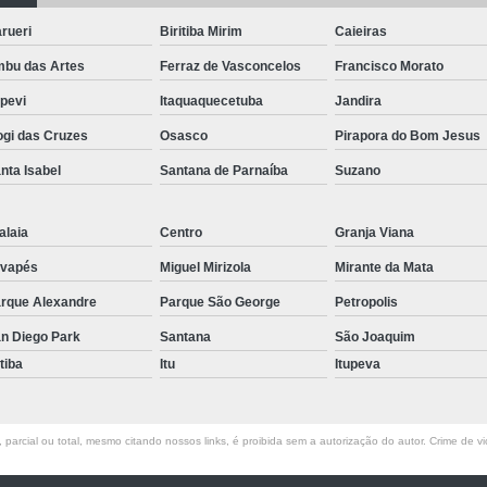
Pergolado de Madeira Maciça
Per
rueri
Biritiba Mirim
Caieiras
Pergolado de Madeira para Corredor
bu das Artes
Ferraz de Vasconcelos
Francisco Morato
Pergolado de Madeira para Jardim
apevi
Itaquaquecetuba
Jandira
Pergolado de Madeira sob Medida
gi das Cruzes
Osasco
Pirapora do Bom Jesus
Pergolado de Madeira na Parede
P
nta Isabel
Santana de Parnaíba
Suzano
Pergolado de Madeira para Casamento
Pergolado de Madeira para Festa
Per
alaia
Centro
Granja Viana
Pergolado de Madeira para Varanda
Perg
vapés
Miguel Mirizola
Mirante da Mata
Pergolado para Jardim
Pergola
rque Alexandre
Parque São George
Petropolis
Piso de Madeira de Demolição
Piso de Ma
n Diego Park
Santana
São Joaquim
atiba
Itu
Itupeva
Piso de Madeira para área Exter
Piso de Madeira para Jardim
Piso de Made
parcial ou total, mesmo citando nossos links, é proibida sem a autorização do autor. Crime de vi
Piso de Madeira para Varanda
Piso de 
Raspagem de Piso de Madeira Area Externa