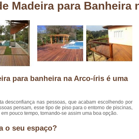
e Madeira para Banheira n
Deck em Madeira Cumaru
Deck
Deck Madeira para Sacada
Deck Modul
Deck para Sacada
Empre
Marcenaria com Móveis Planejados
Marcenaria de Personalização de P
Marcenaria de Planejado para Residência
Marcenaria de Planejados em Sp
M
ra para banheira na Arco-íris é uma
o
Marcenaria de Planejados para Quarto
Empresa de Móveis Planejados
Loja d
Móveis Planejados em São Pa
ta desconfiança nas pessoas, que acabam escolhendo por
ssoas pensam, esse tipo de piso para o entorno de piscinas,
Móveis Planejados para Apartament
sta em pouco tempo, tornando-se assim uma boa opção.
Móveis Planejados para Quarto de 
a o seu espaço?
Móveis Planejados para Sala de Jant