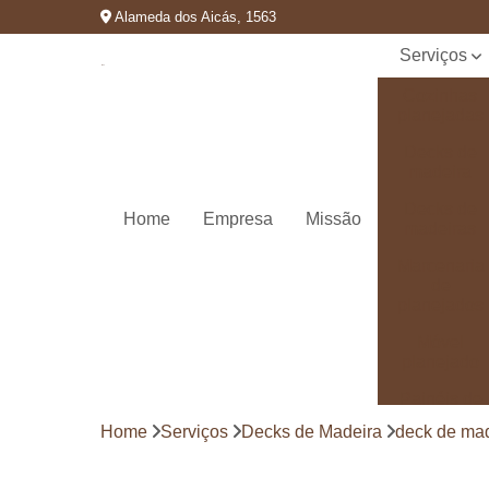
Alameda dos Aicás, 1563
Serviços
Cozinhas
planejadas
Decks de
madeira
Decks de
Home
Empresa
Missão
madeiras
Marcenaria
de
planejados
Móvel
planejado
Painéis de
madeira
Home
Serviços
Decks de Madeira
deck de mad
Pergolado
decorado