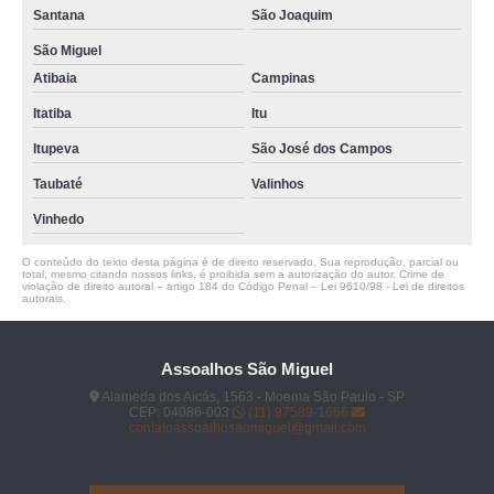
Santana
São Joaquim
São Miguel
Atibaia
Campinas
Itatiba
Itu
Itupeva
São José dos Campos
Taubaté
Valinhos
Vinhedo
O conteúdo do texto desta página é de direito reservado. Sua reprodução, parcial ou
total, mesmo citando nossos links, é proibida sem a autorização do autor. Crime de
violação de direito autoral – artigo 184 do Código Penal –
Lei 9610/98 - Lei de direitos
autorais
.
Assoalhos São Miguel
Alameda dos Aicás, 1563 - Moema São Paulo - SP
CEP: 04086-003
(11) 97589-1666
contatoassoalhosaomiguel@gmail.com