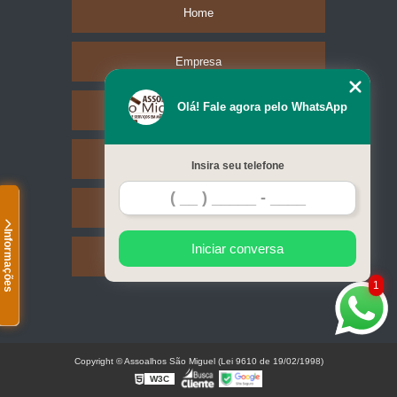
Home
Empresa
Olá! Fale agora pelo WhatsApp
Missão
Serviços
Insira seu telefone
Contato
Informações
Iniciar conversa
Mapa do site
1
Copyright © Assoalhos São Miguel (Lei 9610 de 19/02/1998)
W3C