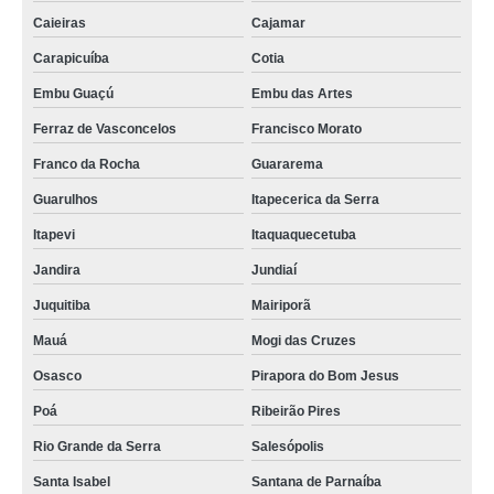
Caieiras
Cajamar
Carapicuíba
Cotia
Embu Guaçú
Embu das Artes
Ferraz de Vasconcelos
Francisco Morato
Franco da Rocha
Guararema
Guarulhos
Itapecerica da Serra
Itapevi
Itaquaquecetuba
Jandira
Jundiaí
Juquitiba
Mairiporã
Mauá
Mogi das Cruzes
Osasco
Pirapora do Bom Jesus
Poá
Ribeirão Pires
Rio Grande da Serra
Salesópolis
Santa Isabel
Santana de Parnaíba