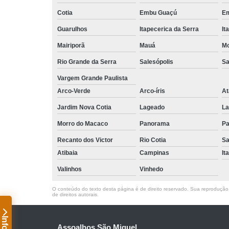
Cotia
Embu Guaçú
Em
Guarulhos
Itapecerica da Serra
It
Mairiporã
Mauá
Mo
Rio Grande da Serra
Salesópolis
Sa
Vargem Grande Paulista
Arco-Verde
Arco-íris
At
Jardim Nova Cotia
Lageado
La
Morro do Macaco
Panorama
Pa
Recanto dos Victor
Rio Cotia
Sa
Atibaia
Campinas
It
Valinhos
Vinhedo
O conteúdo do texto desta página é de direito reservado. Sua reprodução, 
de direitos autorais
.
Assoalhos São Miguel