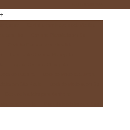
(11) 97589-1666
anejados
Cozinha com Móveis sob Medida
da com Ilha
Cozinha Planejada em Sp
Cozinha Planejada sob Medida
s
Fábrica de Cozinha Planejada
da
Loja de Cozinha Planejada
Deck de Madeira
Deck de Madeira Cumaru
deira em São Paulo
Deck de Madeira em Sp
Deck de Madeira para Banheiro
eira para Sacada
Deck de Madeira para Spa
Madeira sob Medida
Deck com Pergolado
ra
Deck em Madeira com Pergolado