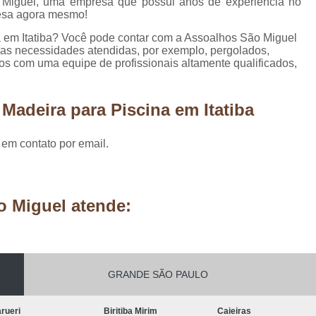
Miguel, uma empresa que possui anos de experiência no
Móveis Planejados Residênciais
Painel d
resa agora mesmo!
Painel de Madeira em São Paulo
Painel 
a em Itatiba? Você pode contar com a Assoalhos São Miguel
suas necessidades atendidas, por exemplo, pergolados,
Painel de Madeira para área Exter
s com uma equipe de profissionais altamente qualificados,
Painel de Madeira para Parede
Painel de Madeira para Sala
Painel de Ma
Madeira para Piscina em Itatiba
Pergolado de Madeira Decorado
Pergo
 em contato por email.
Pergolado Decorado Casamento
Pergolado Decorado com Planta
Pergolado Decorado de Madeira
o Miguel atende:
Pergolado Decorado para Casamen
Pergolado Decorado para Pais
Pergolado de Madeira Cumaru
GRANDE SÃO PAULO
Pergolado de Madeira em São Pa
rueri
Biritiba Mirim
Caieiras