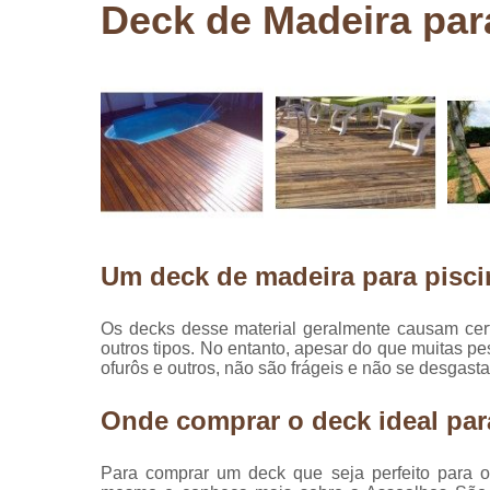
Deck de Madeira para
Pergolados
de madeira
Pergolados
em madeira
Pisos de
madeira
Raspagem
de pisos de
madeira
Um deck de madeira para pisci
Restauraçã
de pisos de
madeira
Os decks desse material geralmente causam cer
outros tipos. No entanto, apesar do que muitas pe
ofurôs e outros, não são frágeis e não se desga
Onde comprar o deck ideal par
Para comprar um deck que seja perfeito para o