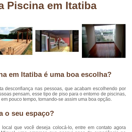
 Piscina em Itatiba
Deck em Madeira Cumaru
Deck
Deck Madeira para Sacada
Deck Modul
Deck para Sacada
Empre
Marcenaria com Móveis Planejados
Marcenaria de Personalização de P
Marcenaria de Planejado para Residência
Marcenaria de Planejados em Sp
M
na em Itatiba é uma boa escolha?
o
Marcenaria de Planejados para Quarto
Empresa de Móveis Planejados
Loja d
ta desconfiança nas pessoas, que acabam escolhendo por
ssoas pensam, esse tipo de piso para o entorno de piscinas,
Móveis Planejados em São Pa
sta em pouco tempo, tornando-se assim uma boa opção.
Móveis Planejados para Apartament
a o seu espaço?
Móveis Planejados para Quarto de 
Móveis Planejados para Sala de Jant
 local que você deseja colocá-lo, entre em contato agora