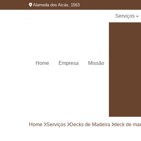
Alameda dos Aicás, 1563
Serviços
Cozinhas
planejadas
Decks de
madeira
Decks de
Home
Empresa
Missão
madeiras
Marcenaria
de
planejados
Móvel
planejado
Painéis de
madeira
Home
Serviços
Decks de Madeira
deck de mad
Pergolado
decorado