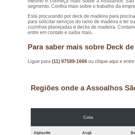
mesmo e conheça mais sobre a Assoalhos São 
segmento. Confira mais sobre o trabalho da emp
Está procurando por deck de madeira para piscin
para solicitar serviços do ramo de madeira e ter 
cozinhas planejadas e decks de madeira. Contamo
entre em contato e saiba mais.
Para saber mais sobre Deck de 
Ligue para
(11) 97589-1666
ou
clique aqui
e entre
Regiões onde a Assoalhos Sã
Cotia
Alphaville
Arujá
Ba