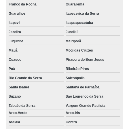
Franco da Rocha
Guararema
Guarulhos
Itapecerica da Serra
Itapevi
Itaquaquecetuba
Jandira
Jundiaí
Juquitiba
Mairiporã
Mauá
Mogi das Cruzes
Osasco
Pirapora do Bom Jesus
Poá
Ribeirão Pires
Rio Grande da Serra
Salesópolis
Santa Isabel
Santana de Parnaíba
Suzano
São Lourenço da Serra
Taboão da Serra
Vargem Grande Paulista
Arco-Verde
Arco-íris
Atalaia
Centro