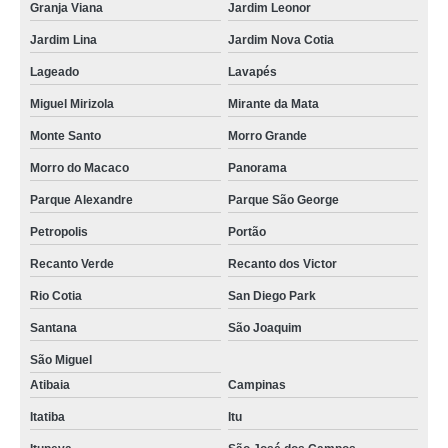
Granja Viana
Jardim Leonor
Jardim Lina
Jardim Nova Cotia
Lageado
Lavapés
Miguel Mirizola
Mirante da Mata
Monte Santo
Morro Grande
Morro do Macaco
Panorama
Parque Alexandre
Parque São George
Petropolis
Portão
Recanto Verde
Recanto dos Victor
Rio Cotia
San Diego Park
Santana
São Joaquim
São Miguel
Atibaia
Campinas
Itatiba
Itu