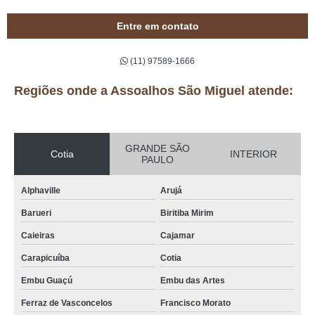
Entre em contato
(11) 97589-1666
Regiões onde a Assoalhos São Miguel atende:
GRANDE SÃO
Cotia
INTERIOR
PAULO
Alphaville
Arujá
Barueri
Biritiba Mirim
Caieiras
Cajamar
Carapicuíba
Cotia
Embu Guaçú
Embu das Artes
Ferraz de Vasconcelos
Francisco Morato