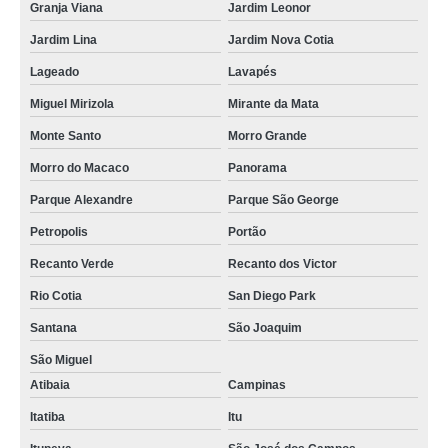
Granja Viana
Jardim Leonor
Jardim Lina
Jardim Nova Cotia
Lageado
Lavapés
Miguel Mirizola
Mirante da Mata
Monte Santo
Morro Grande
Morro do Macaco
Panorama
Parque Alexandre
Parque São George
Petropolis
Portão
Recanto Verde
Recanto dos Victor
Rio Cotia
San Diego Park
Santana
São Joaquim
São Miguel
Atibaia
Campinas
Itatiba
Itu