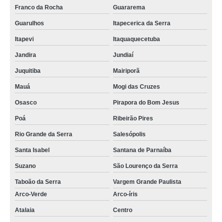
Franco da Rocha
Guararema
Guarulhos
Itapecerica da Serra
Itapevi
Itaquaquecetuba
Jandira
Jundiaí
Juquitiba
Mairiporã
Mauá
Mogi das Cruzes
Osasco
Pirapora do Bom Jesus
Poá
Ribeirão Pires
Rio Grande da Serra
Salesópolis
Santa Isabel
Santana de Parnaíba
Suzano
São Lourenço da Serra
Taboão da Serra
Vargem Grande Paulista
Arco-Verde
Arco-íris
Atalaia
Centro