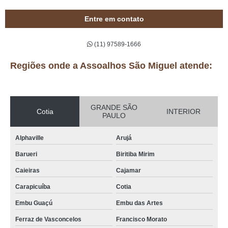
Entre em contato
(11) 97589-1666
Regiões onde a Assoalhos São Miguel atende:
GRANDE SÃO
Cotia
INTERIOR
PAULO
Alphaville
Arujá
Barueri
Biritiba Mirim
Caieiras
Cajamar
Carapicuíba
Cotia
Embu Guaçú
Embu das Artes
Ferraz de Vasconcelos
Francisco Morato