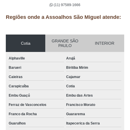
(11) 97589-1666
Regiões onde a Assoalhos São Miguel atende:
GRANDE SÃO
Cotia
INTERIOR
PAULO
Alphaville
Arujá
Barueri
Biritiba Mirim
Caieiras
Cajamar
Carapicuíba
Cotia
Embu Guaçú
Embu das Artes
Ferraz de Vasconcelos
Francisco Morato
Franco da Rocha
Guararema
Guarulhos
Itapecerica da Serra