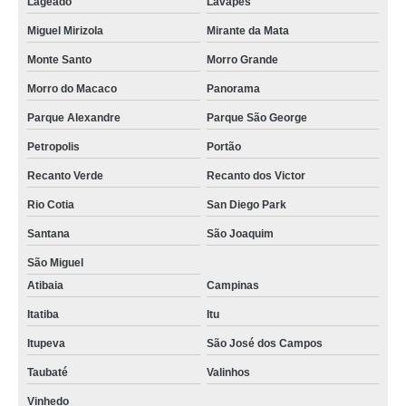
Lageado
Lavapés
Miguel Mirizola
Mirante da Mata
Monte Santo
Morro Grande
Morro do Macaco
Panorama
Parque Alexandre
Parque São George
Petropolis
Portão
Recanto Verde
Recanto dos Victor
Rio Cotia
San Diego Park
Santana
São Joaquim
São Miguel
Atibaia
Campinas
Itatiba
Itu
Itupeva
São José dos Campos
Taubaté
Valinhos
Vinhedo