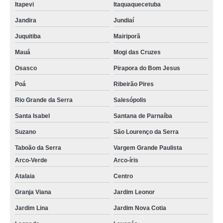
Itapevi
Itaquaquecetuba
Jandira
Jundiaí
Juquitiba
Mairiporã
Mauá
Mogi das Cruzes
Osasco
Pirapora do Bom Jesus
Poá
Ribeirão Pires
Rio Grande da Serra
Salesópolis
Santa Isabel
Santana de Parnaíba
Suzano
São Lourenço da Serra
Taboão da Serra
Vargem Grande Paulista
Arco-Verde
Arco-íris
Atalaia
Centro
Granja Viana
Jardim Leonor
Jardim Lina
Jardim Nova Cotia