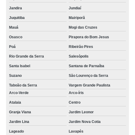
Jandira
Jundiaí
Juquitiba
Mairiporã
Mauá
Mogi das Cruzes
Osasco
Pirapora do Bom Jesus
Poá
Ribeirão Pires
Rio Grande da Serra
Salesópolis
Santa Isabel
Santana de Parnaíba
Suzano
São Lourenço da Serra
Taboão da Serra
Vargem Grande Paulista
Arco-Verde
Arco-íris
Atalaia
Centro
Granja Viana
Jardim Leonor
Jardim Lina
Jardim Nova Cotia
Lageado
Lavapés