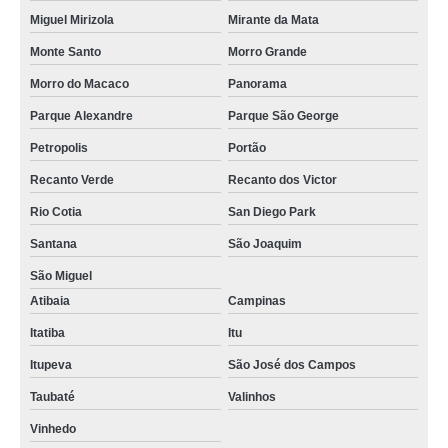
Miguel Mirizola
Mirante da Mata
Monte Santo
Morro Grande
Morro do Macaco
Panorama
Parque Alexandre
Parque São George
Petropolis
Portão
Recanto Verde
Recanto dos Victor
Rio Cotia
San Diego Park
Santana
São Joaquim
São Miguel
Atibaia
Campinas
Itatiba
Itu
Itupeva
São José dos Campos
Taubaté
Valinhos
Vinhedo