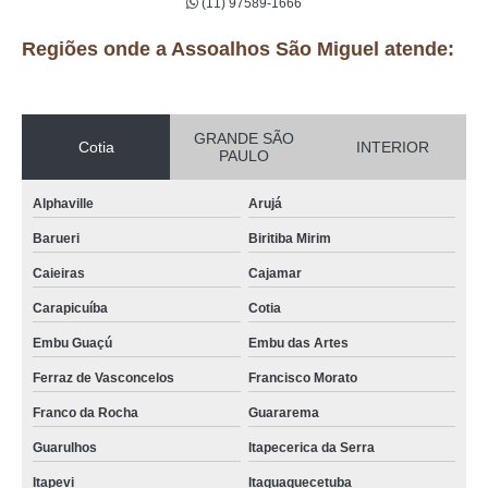
(11) 97589-1666
Regiões onde a Assoalhos São Miguel atende:
GRANDE SÃO
Cotia
INTERIOR
PAULO
Alphaville
Arujá
Barueri
Biritiba Mirim
Caieiras
Cajamar
Carapicuíba
Cotia
Embu Guaçú
Embu das Artes
Ferraz de Vasconcelos
Francisco Morato
Franco da Rocha
Guararema
Guarulhos
Itapecerica da Serra
Itapevi
Itaquaquecetuba