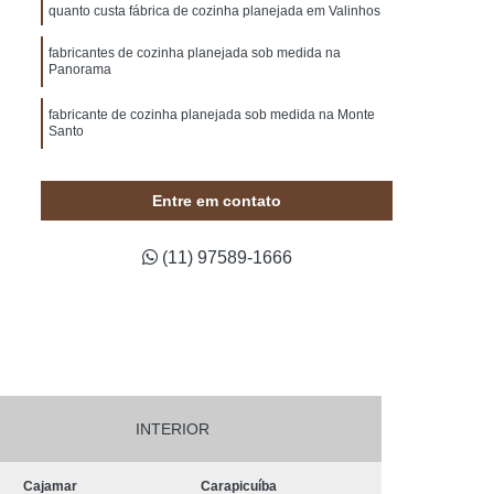
e Madeira
Painel de Madeira de Demolição
quanto custa fábrica de cozinha planejada em Valinhos
de Madeira em Sp
Painel de Madeira Maciça
fabricantes de cozinha planejada sob medida na
Panorama
na
Painel de Madeira para Jardim
fabricante de cozinha planejada sob medida na Monte
Painel de Madeira para Quarto
Santo
deira para Tv
Painel de Madeira sob Medida
lojas de cozinhas planejadas em Valinhos
lado de Madeira Decorado para Casamento
Entre em contato
Pergolado Decorado com Flores
(11) 97589-1666
s
Pergolado Decorado com Voal
Pergolado Decorado para Boda
to
Pergolado Decorado para Festa
agismo
Pergolado de Madeira
Pergolado de Madeira de Demolição
INTERIOR
ulo
Pergolado de Madeira em Sp
Cajamar
Carapicuíba