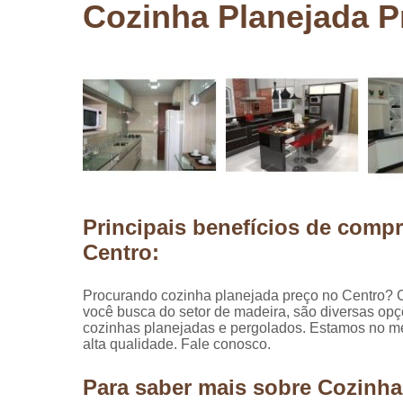
Cozinha Planejada P
Pergolados
de madeira
Pergolados
em madeira
Pisos de
madeira
Raspagem
de pisos de
madeira
Principais benefícios de comp
Restauraçã
de pisos de
Centro:
madeira
Procurando cozinha planejada preço no Centro? 
você busca do setor de madeira, são diversas opç
cozinhas planejadas e pergolados. Estamos no m
alta qualidade. Fale conosco.
Para saber mais sobre Cozinha