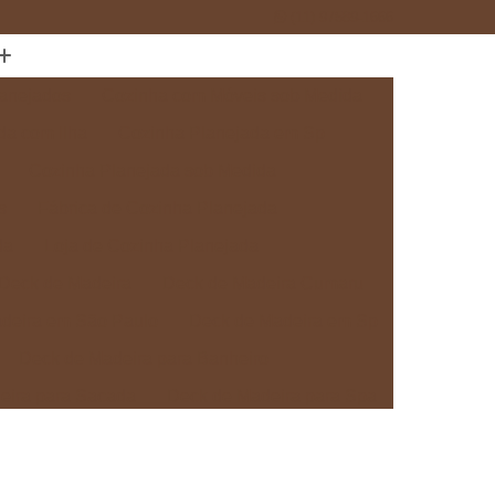
(11) 97589-1666
anejados
Cozinha com Móveis sob Medida
da com Ilha
Cozinha Planejada em Sp
Cozinha Planejada sob Medida
s
Fábrica de Cozinha Planejada
da
Loja de Cozinha Planejada
Deck de Madeira
Deck de Madeira Cumaru
deira em São Paulo
Deck de Madeira em Sp
Deck de Madeira para Banheiro
eira para Sacada
Deck de Madeira para Spa
Madeira sob Medida
Deck com Pergolado
ra
Deck em Madeira com Pergolado