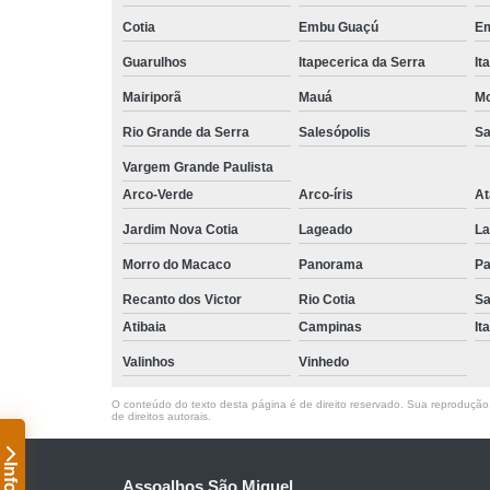
Cotia
Embu Guaçú
Em
Guarulhos
Itapecerica da Serra
It
Mairiporã
Mauá
Mo
Rio Grande da Serra
Salesópolis
Sa
Vargem Grande Paulista
Arco-Verde
Arco-íris
At
Jardim Nova Cotia
Lageado
La
Morro do Macaco
Panorama
Pa
Recanto dos Victor
Rio Cotia
Sa
Atibaia
Campinas
It
Valinhos
Vinhedo
O conteúdo do texto desta página é de direito reservado. Sua reprodução, 
de direitos autorais
.
Assoalhos São Miguel