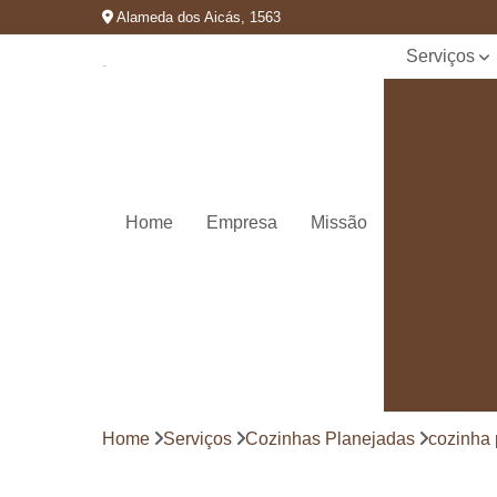
Alameda dos Aicás, 1563
Serviços
Cozinhas
planejadas
Decks de
madeira
Decks de
Home
Empresa
Missão
madeiras
Marcenaria
de
planejados
Móvel
planejado
Painéis de
madeira
Home
Serviços
Cozinhas Planejadas
cozinha 
Pergolado
decorado