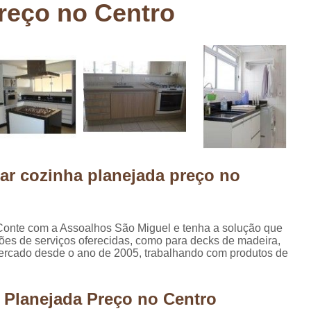
reço no Centro
Deck em Madeira Cumaru
Deck
Deck Madeira para Sacada
Deck Modul
Deck para Sacada
Empre
Marcenaria com Móveis Planejados
Marcenaria de Personalização de P
Marcenaria de Planejado para Residência
Marcenaria de Planejados em Sp
M
rar cozinha planejada preço no
o
Marcenaria de Planejados para Quarto
Empresa de Móveis Planejados
Loja d
Móveis Planejados em São Pa
Conte com a Assoalhos São Miguel e tenha a solução que
ões de serviços oferecidas, como para decks de madeira,
Móveis Planejados para Apartament
ercado desde o ano de 2005, trabalhando com produtos de
Móveis Planejados para Quarto de 
Móveis Planejados para Sala de Jant
 Planejada Preço no Centro