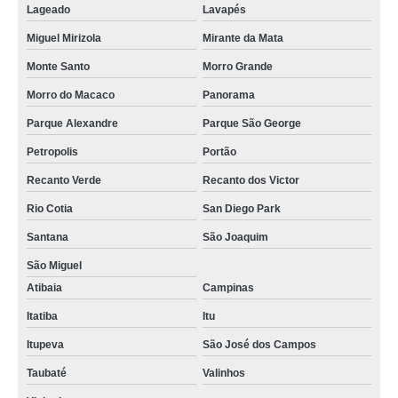
Lageado
Lavapés
Miguel Mirizola
Mirante da Mata
Monte Santo
Morro Grande
Morro do Macaco
Panorama
Parque Alexandre
Parque São George
Petropolis
Portão
Recanto Verde
Recanto dos Victor
Rio Cotia
San Diego Park
Santana
São Joaquim
São Miguel
Atibaia
Campinas
Itatiba
Itu
Itupeva
São José dos Campos
Taubaté
Valinhos