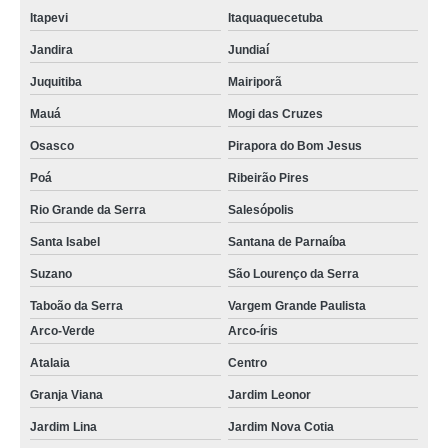
Itapevi
Itaquaquecetuba
Jandira
Jundiaí
Juquitiba
Mairiporã
Mauá
Mogi das Cruzes
Osasco
Pirapora do Bom Jesus
Poá
Ribeirão Pires
Rio Grande da Serra
Salesópolis
Santa Isabel
Santana de Parnaíba
Suzano
São Lourenço da Serra
Taboão da Serra
Vargem Grande Paulista
Arco-Verde
Arco-íris
Atalaia
Centro
Granja Viana
Jardim Leonor
Jardim Lina
Jardim Nova Cotia