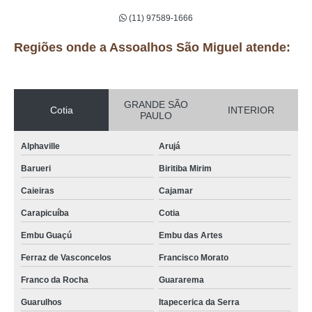
(11) 97589-1666
Regiões onde a Assoalhos São Miguel atende:
GRANDE SÃO
Cotia
INTERIOR
PAULO
Alphaville
Arujá
Barueri
Biritiba Mirim
Caieiras
Cajamar
Carapicuíba
Cotia
Embu Guaçú
Embu das Artes
Ferraz de Vasconcelos
Francisco Morato
Franco da Rocha
Guararema
Guarulhos
Itapecerica da Serra