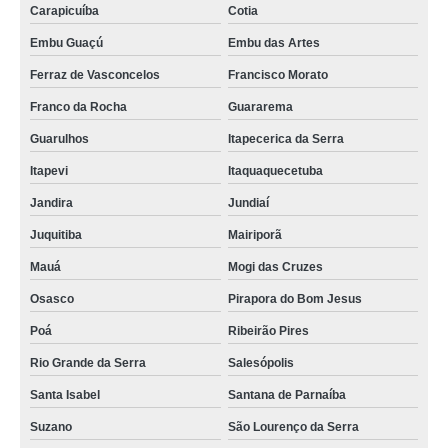
Carapicuíba
Cotia
Embu Guaçú
Embu das Artes
Ferraz de Vasconcelos
Francisco Morato
Franco da Rocha
Guararema
Guarulhos
Itapecerica da Serra
Itapevi
Itaquaquecetuba
Jandira
Jundiaí
Juquitiba
Mairiporã
Mauá
Mogi das Cruzes
Osasco
Pirapora do Bom Jesus
Poá
Ribeirão Pires
Rio Grande da Serra
Salesópolis
Santa Isabel
Santana de Parnaíba
Suzano
São Lourenço da Serra