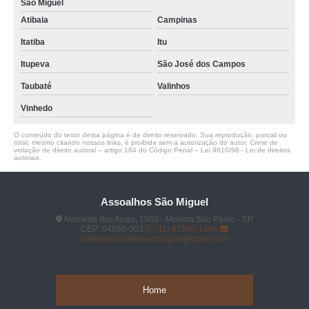
São Miguel
Atibaia
Campinas
Itatiba
Itu
Itupeva
São José dos Campos
Taubaté
Valinhos
Vinhedo
O conteúdo do texto desta página é de direito reservado. Sua reprodução, parcial ou
total, mesmo citando nossos links, é proibida sem a autorização do autor. Crime de
violação de direito autoral – artigo 184 do Código Penal –
Lei 9610/98 - Lei de direitos
autorais
.
Assoalhos São Miguel
Alameda dos Aicás, 1563 - Moema São Paulo - SP
CEP: 04086-003
(11) 97589-1666
contatoassoalhosaomiguel@gmail.com
Home