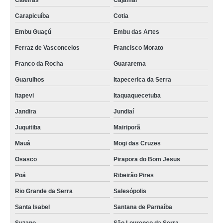
Caieiras
Cajamar
Carapicuíba
Cotia
Embu Guaçú
Embu das Artes
Ferraz de Vasconcelos
Francisco Morato
Franco da Rocha
Guararema
Guarulhos
Itapecerica da Serra
Itapevi
Itaquaquecetuba
Jandira
Jundiaí
Juquitiba
Mairiporã
Mauá
Mogi das Cruzes
Osasco
Pirapora do Bom Jesus
Poá
Ribeirão Pires
Rio Grande da Serra
Salesópolis
Santa Isabel
Santana de Parnaíba