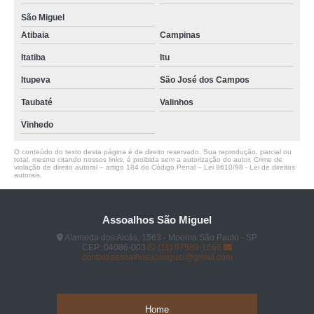
São Miguel
Atibaia
Campinas
Itatiba
Itu
Itupeva
São José dos Campos
Taubaté
Valinhos
Vinhedo
O conteúdo do texto desta página é de direito reservado. Sua reprodução, parcial ou
total, mesmo citando nossos links, é proibida sem a autorização do autor. Crime de
violação de direito autoral – artigo 184 do Código Penal –
Lei 9610/98 - Lei de direitos
autorais
.
Assoalhos São Miguel
Alameda dos Aicás, 1563 - Moema São Paulo - SP
CEP: 04086-003
(11) 97589-1666
contatoassoalhosaomiguel@gmail.com
Home