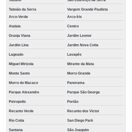
Suzano
São Lourenço da Serra
Taboão da Serra
Vargem Grande Paulista
Arco-Verde
Arco-íris
Atalaia
Centro
Granja Viana
Jardim Leonor
Jardim Lina
Jardim Nova Cotia
Lageado
Lavapés
Miguel Mirizola
Mirante da Mata
Monte Santo
Morro Grande
Morro do Macaco
Panorama
Parque Alexandre
Parque São George
Petropolis
Portão
Recanto Verde
Recanto dos Victor
Rio Cotia
San Diego Park
Santana
São Joaquim