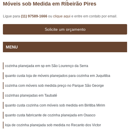
Móveis sob Medida em Ribeirão Pires
Ligue para
(11) 97589-1666
ou
clique aqui
e entre em contato por email.
Solicite um orçamento
MENU
cozinha planejada em sp em São Lourenço da Serra
quanto custa loja de móveis planejados para cozinha em Juquitiba
cozinha com móveis sob medida preço no Parque São George
cozinhas planejadas em Taubaté
quanto custa cozinha com móveis sob medida em Biritiba Mirim
quanto custa fabricante de cozinha planejada em Osasco
loja de cozinha planejada sob medida no Recanto dos Victor