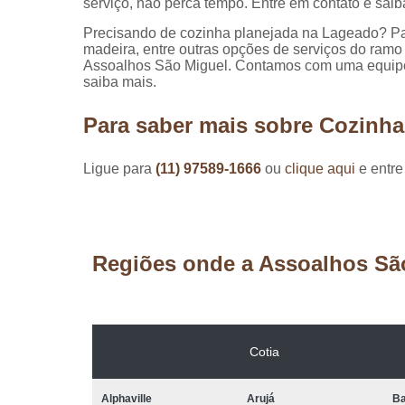
serviço, não perca tempo. Entre em contato e sai
Precisando de cozinha planejada na Lageado? Par
madeira, entre outras opções de serviços do ramo
Assoalhos São Miguel. Contamos com uma equipe d
saiba mais.
Para saber mais sobre Cozinh
Ligue para
(11) 97589-1666
ou
clique aqui
e entre
Regiões onde a Assoalhos Sã
Cotia
Alphaville
Arujá
Ba