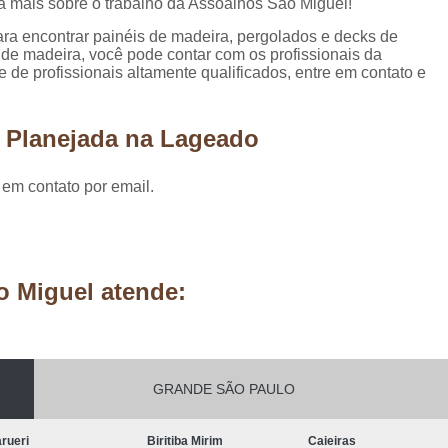
ba mais sobre o trabalho da Assoalhos São Miguel!
Móveis Planejados Residênciais
Painel d
a encontrar painéis de madeira, pergolados e decks de
Painel de Madeira em São Paulo
Painel 
 de madeira, você pode contar com os profissionais da
e profissionais altamente qualificados, entre em contato e
Painel de Madeira para área Exter
Painel de Madeira para Parede
a Planejada na Lageado
Painel de Madeira para Sala
Painel de Ma
Pergolado de Madeira Decorado
Pergo
 em contato por email.
Pergolado Decorado Casamento
Pergolado Decorado com Planta
Pergolado Decorado de Madeira
o Miguel atende:
Pergolado Decorado para Casamen
Pergolado Decorado para Pais
Pergolado de Madeira Cumaru
GRANDE SÃO PAULO
Pergolado de Madeira em São Pa
rueri
Biritiba Mirim
Caieiras