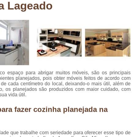
na Lageado
Deck em Madeira Cumaru
Deck
Deck Madeira para Sacada
Deck Modul
Deck para Sacada
Empre
Marcenaria com Móveis Planejados
Marcenaria de Personalização de P
Marcenaria de Planejado para Residência
Marcenaria de Planejados em Sp
M
espaço para abrigar muitos móveis, são os principais
o
Marcenaria de Planejados para Quarto
entes planejados, pois obter móveis feitos de acordo com
e cada centímetro do local, deixando-o mais útil, além de
Empresa de Móveis Planejados
Loja d
isso, os planejados são produzidos com maior cuidado, com
a vida útil.
Móveis Planejados em São Pa
ra fazer cozinha planejada na
Móveis Planejados para Apartament
Móveis Planejados para Quarto de 
Móveis Planejados para Sala de Jant
ade que trabalhe com seriedade para oferecer esse tipo de