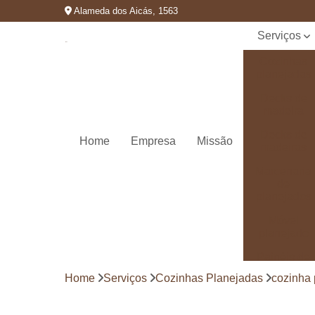
Alameda dos Aicás, 1563
Serviços
Cozinhas
planejadas
Decks de
madeira
Decks de
Home
Empresa
Missão
madeiras
Marcenaria
de
planejados
Móvel
planejado
Painéis de
madeira
Home
Serviços
Cozinhas Planejadas
cozinha
Pergolado
decorado