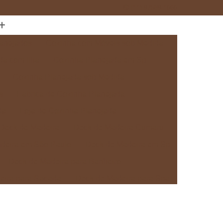
(11) 97589-1666
anejados
Cozinha com Móveis sob Medida
da com Ilha
Cozinha Planejada em Sp
Cozinha Planejada sob Medida
s
Fábrica de Cozinha Planejada
da
Loja de Cozinha Planejada
Deck de Madeira
Deck de Madeira Cumaru
deira em São Paulo
Deck de Madeira em Sp
Deck de Madeira para Banheiro
eira para Sacada
Deck de Madeira para Spa
Madeira sob Medida
Deck com Pergolado
ra
Deck em Madeira com Pergolado