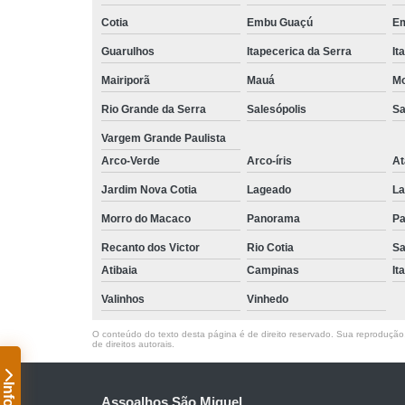
Cotia
Embu Guaçú
Em
Guarulhos
Itapecerica da Serra
It
Mairiporã
Mauá
Mo
Rio Grande da Serra
Salesópolis
Sa
Vargem Grande Paulista
Arco-Verde
Arco-íris
At
Jardim Nova Cotia
Lageado
La
Morro do Macaco
Panorama
Pa
Recanto dos Victor
Rio Cotia
Sa
Atibaia
Campinas
It
Valinhos
Vinhedo
O conteúdo do texto desta página é de direito reservado. Sua reprodução, 
de direitos autorais
.
Assoalhos São Miguel