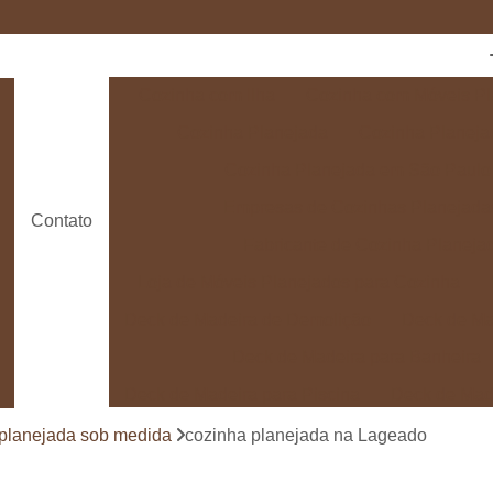
Cozinha com Ilha
Cozinha com Móveis Pl
Cozinha Planejada
Cozinha Planeja
Cozinha Planejada em São Paulo
Empresas de Cozinhas Planejada
Contato
Fabricante de Cozinha Planeja
Loja de Móveis Planejados para Cozinha
Deck de Madeira de Demolição
Deck de Ma
Deck de Madeira para Banheira
Deck de Madeira para Piscina
Deck de Mad
Deck de Madeira para Varanda
Deck de 
 planejada sob medida
cozinha planejada na Lageado
Deck e Pergolado
Deck em Madei