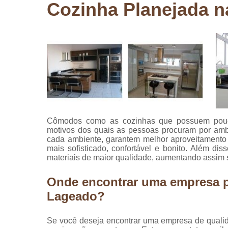
Cozinha Planejada 
Pergolados
de madeira
Pergolados
em madeira
Pisos de
madeira
Raspagem
de pisos de
madeira
Cômodos como as cozinhas que possuem pouco 
Restauraçã
motivos dos quais as pessoas procuram por ambi
de pisos de
cada ambiente, garantem melhor aproveitamento d
madeira
mais sofisticado, confortável e bonito. Além d
materiais de maior qualidade, aumentando assim su
Onde encontrar uma empresa pa
Lageado?
Se você deseja encontrar uma empresa de qualid