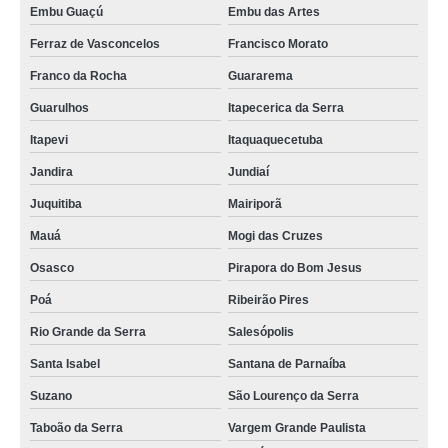
Embu Guaçú
Embu das Artes
Ferraz de Vasconcelos
Francisco Morato
Franco da Rocha
Guararema
Guarulhos
Itapecerica da Serra
Itapevi
Itaquaquecetuba
Jandira
Jundiaí
Juquitiba
Mairiporã
Mauá
Mogi das Cruzes
Osasco
Pirapora do Bom Jesus
Poá
Ribeirão Pires
Rio Grande da Serra
Salesópolis
Santa Isabel
Santana de Parnaíba
Suzano
São Lourenço da Serra
Taboão da Serra
Vargem Grande Paulista