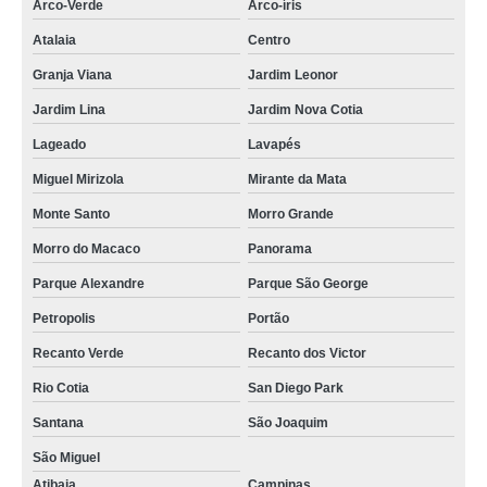
Arco-Verde
Arco-íris
Atalaia
Centro
Granja Viana
Jardim Leonor
Jardim Lina
Jardim Nova Cotia
Lageado
Lavapés
Miguel Mirizola
Mirante da Mata
Monte Santo
Morro Grande
Morro do Macaco
Panorama
Parque Alexandre
Parque São George
Petropolis
Portão
Recanto Verde
Recanto dos Victor
Rio Cotia
San Diego Park
Santana
São Joaquim
São Miguel
Atibaia
Campinas