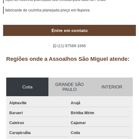
fabricante de cozinha planejada preço em Itupeva
Entre em contato
(11) 97589-1666
Regiões onde a Assoalhos São Miguel atende:
GRANDE SÃO
Cotia
INTERIOR
PAULO
Alphaville
Arujá
Barueri
Biritiba Mirim
Caieiras
Cajamar
Carapicuíba
Cotia