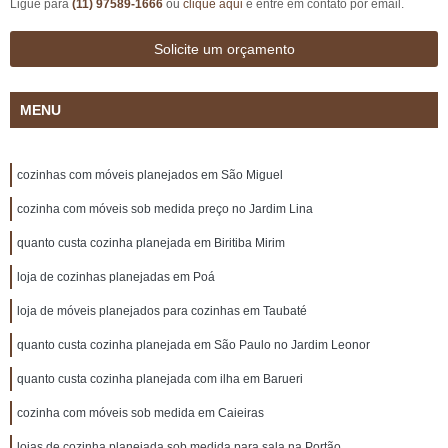
Ligue para
(11) 97589-1666
ou
clique aqui
e entre em contato por email.
Solicite um orçamento
MENU
cozinhas com móveis planejados em São Miguel
cozinha com móveis sob medida preço no Jardim Lina
quanto custa cozinha planejada em Biritiba Mirim
loja de cozinhas planejadas em Poá
loja de móveis planejados para cozinhas em Taubaté
quanto custa cozinha planejada em São Paulo no Jardim Leonor
quanto custa cozinha planejada com ilha em Barueri
cozinha com móveis sob medida em Caieiras
lojas de cozinha planejada sob medida para sala na Portão