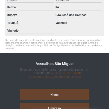
Itatiba
Itu
Itupeva
São José dos Campos
Taubaté
Valinhos
Vinhedo
O conteúdo do texto desta página é de direito reservado. Sua reprodução, parcial ou
total, mesmo citando nossos links, é proibida sem a autorização do autor. Crime de
violação de direito autoral – artigo 184 do Código Penal –
Lei 9610/98 - Lei de direitos
autorais
.
Assoalhos São Miguel
Alameda dos Aicás, 1563 - Moema São Paulo - SP
CEP: 04086-003
(11) 97589-1666
contatoassoalhosaomiguel@gmail.com
Home
Empresa