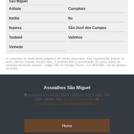
São Miguel
Atibaia
Campinas
Itatiba
Itu
Itupeva
São José dos Campos
Taubaté
Valinhos
Vinhedo
O conteúdo do texto desta página é de direito reservado. Sua reprodução, parcial ou
total, mesmo citando nossos links, é proibida sem a autorização do autor. Crime de
violação de direito autoral – artigo 184 do Código Penal –
Lei 9610/98 - Lei de direitos
autorais
.
Assoalhos São Miguel
Alameda dos Aicás, 1563 - Moema São Paulo - SP
CEP: 04086-003
(11) 97589-1666
contatoassoalhosaomiguel@gmail.com
Home