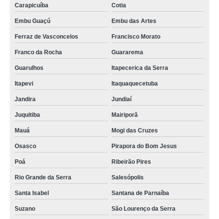
Carapicuíba
Cotia
Embu Guaçú
Embu das Artes
Ferraz de Vasconcelos
Francisco Morato
Franco da Rocha
Guararema
Guarulhos
Itapecerica da Serra
Itapevi
Itaquaquecetuba
Jandira
Jundiaí
Juquitiba
Mairiporã
Mauá
Mogi das Cruzes
Osasco
Pirapora do Bom Jesus
Poá
Ribeirão Pires
Rio Grande da Serra
Salesópolis
Santa Isabel
Santana de Parnaíba
Suzano
São Lourenço da Serra