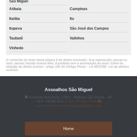
São Miguel
Atibaia
Campinas
Itatiba
Itu
Itupeva
São José dos Campos
Taubaté
Valinhos
Vinhedo
O conteúdo do texto desta página é de direito reservado. Sua reprodução, parcial ou
total, mesmo citando nossos links, é proibida sem a autorização do autor. Crime de
violação de direito autoral – artigo 184 do Código Penal –
Lei 9610/98 - Lei de direitos
autorais
.
Assoalhos São Miguel
Alameda dos Aicás, 1563 - Moema São Paulo - SP
CEP: 04086-003
(11) 97589-1666
contatoassoalhosaomiguel@gmail.com
Home