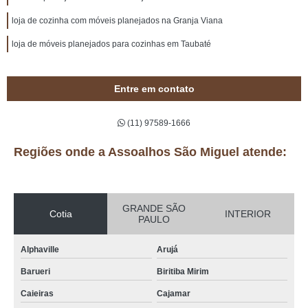
loja de cozinha com móveis planejados na Granja Viana
loja de móveis planejados para cozinhas em Taubaté
Entre em contato
(11) 97589-1666
Regiões onde a Assoalhos São Miguel atende:
GRANDE SÃO
Cotia
INTERIOR
PAULO
Alphaville
Arujá
Barueri
Biritiba Mirim
Caieiras
Cajamar