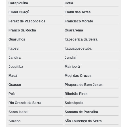
Carapicuíba
Cotia
Embu Guaçú
Embu das Artes
Ferraz de Vasconcelos
Francisco Morato
Franco da Rocha
Guararema
Guarulhos
Itapecerica da Serra
Itapevi
Itaquaquecetuba
Jandira
Jundiaí
Juquitiba
Mairiporã
Mauá
Mogi das Cruzes
Osasco
Pirapora do Bom Jesus
Poá
Ribeirão Pires
Rio Grande da Serra
Salesópolis
Santa Isabel
Santana de Parnaíba
Suzano
São Lourenço da Serra