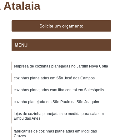
 Atalaia
 Madeira
Deck Madeira Cumaru
ar
Deck para Jardim
Deck para Piscina
sa Marcenaria de Planejado
Solicite um orçamento
Marcenaria de Móveis Planejados
MENU
lanejados
Marcenaria de Planejado
Marcenaria de Planejados em São Paulo
empresa de cozinhas planejadas no Jardim Nova Cotia
arcenaria de Planejados para Cozinhas
Marcenaria de Planejados para Sala
cozinhas planejadas em São José dos Campos
e Móveis Planejados
Móveis Planejados
cozinhas planejadas com ilha central em Salesópolis
ulo
Móveis Planejados em Sp
cozinha planejada em São Paulo na São Joaquim
o
Móveis Planejados para Cozinha
lojas de cozinha planejada sob medida para sala em
Embu das Artes
Casal
Móveis Planejados para Sala
ar
Móveis Planejados para Varanda
fabricantes de cozinhas planejadas em Mogi das
Cruzes