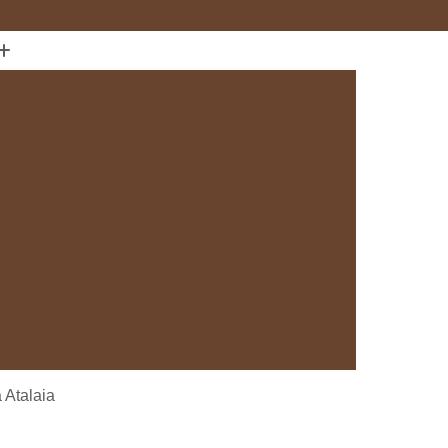
(11) 97589-1666
anejados
Cozinha com Móveis sob Medida
da com Ilha
Cozinha Planejada em Sp
Cozinha Planejada sob Medida
s
Fábrica de Cozinha Planejada
da
Loja de Cozinha Planejada
Deck de Madeira
Deck de Madeira Cumaru
deira em São Paulo
Deck de Madeira em Sp
Deck de Madeira para Banheiro
eira para Sacada
Deck de Madeira para Spa
Madeira sob Medida
Deck com Pergolado
 Atalaia
ra
Deck em Madeira com Pergolado