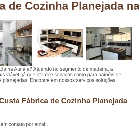
a de Cozinha Planejada na
Deck em Madeira Cumaru
Deck
Deck Madeira para Sacada
Deck Modul
Deck para Sacada
Empre
Marcenaria com Móveis Planejados
Marcenaria de Personalização de P
Marcenaria de Planejado para Residência
Marcenaria de Planejados em Sp
M
ada na Atalaia? Atuando no segmento de madeira, a
s viável, já que oferece serviços como para painéis de
o
Marcenaria de Planejados para Quarto
s planejadas. Encontre em nossos serviços soluções
Empresa de Móveis Planejados
Loja d
Móveis Planejados em São Pa
Custa Fábrica de Cozinha Planejada
Móveis Planejados para Apartament
Móveis Planejados para Quarto de 
 em contato por email.
Móveis Planejados para Sala de Jant