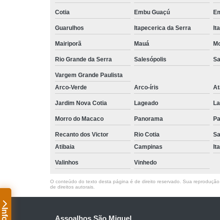
Cotia
Embu Guaçú
Em
Guarulhos
Itapecerica da Serra
It
Mairiporã
Mauá
Mo
Rio Grande da Serra
Salesópolis
Sa
Vargem Grande Paulista
Arco-Verde
Arco-íris
At
Jardim Nova Cotia
Lageado
La
Morro do Macaco
Panorama
Pa
Recanto dos Victor
Rio Cotia
Sa
Atibaia
Campinas
It
Valinhos
Vinhedo
O conteúdo do texto desta página é de direito reservado. Sua reprodução, 
de direitos autorais
.
Assoalhos São Miguel