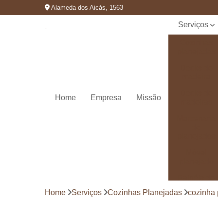
Alameda dos Aicás, 1563
Serviços
Cozinhas
planejadas
Decks de
madeira
Decks de
Home
Empresa
Missão
madeiras
Marcenaria
de
planejados
Móvel
planejado
Painéis de
madeira
Home
Serviços
Cozinhas Planejadas
cozinha 
Pergolado
decorado