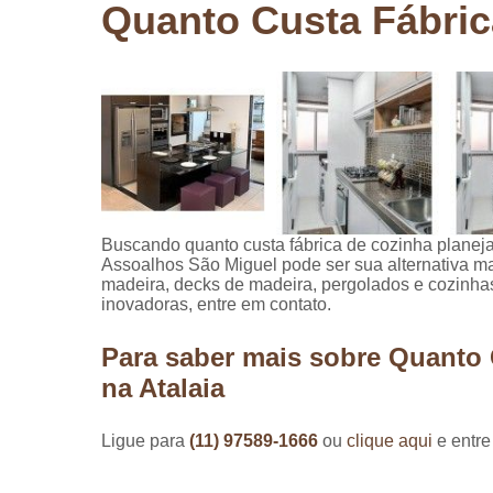
Quanto Custa Fábric
Pergolados
de madeira
Pergolados
em madeira
Pisos de
madeira
Raspagem
de pisos de
madeira
Buscando quanto custa fábrica de cozinha planej
Assoalhos São Miguel pode ser sua alternativa mai
Restauraçã
madeira, decks de madeira, pergolados e cozinha
de pisos de
inovadoras, entre em contato.
madeira
Para saber mais sobre Quanto 
na Atalaia
Ligue para
(11) 97589-1666
ou
clique aqui
e entre