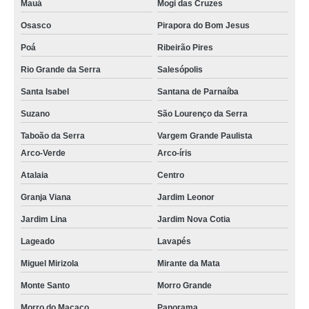
Mauá
Mogi das Cruzes
Osasco
Pirapora do Bom Jesus
Poá
Ribeirão Pires
Rio Grande da Serra
Salesópolis
Santa Isabel
Santana de Parnaíba
Suzano
São Lourenço da Serra
Taboão da Serra
Vargem Grande Paulista
Arco-Verde
Arco-íris
Atalaia
Centro
Granja Viana
Jardim Leonor
Jardim Lina
Jardim Nova Cotia
Lageado
Lavapés
Miguel Mirizola
Mirante da Mata
Monte Santo
Morro Grande
Morro do Macaco
Panorama