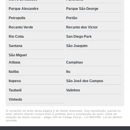
Parque Alexandre
Parque São George
Petropolis
Portão
Recanto Verde
Recanto dos Victor
Rio Cotia
San Diego Park
Santana
São Joaquim
São Miguel
Atibaia
Campinas
Itatiba
Itu
Itupeva
São José dos Campos
Taubaté
Valinhos
Vinhedo
O conteúdo do texto desta página é de direito reservado. Sua reprodução, parcial ou
total, mesmo citando nossos links, é proibida sem a autorização do autor. Crime de
violação de direito autoral – artigo 184 do Código Penal –
Lei 9610/98 - Lei de direitos
autorais
.