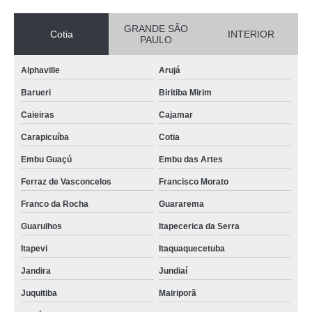
GRANDE SÃO
Cotia
INTERIOR
PAULO
Alphaville
Arujá
Barueri
Biritiba Mirim
Caieiras
Cajamar
Carapicuíba
Cotia
Embu Guaçú
Embu das Artes
Ferraz de Vasconcelos
Francisco Morato
Franco da Rocha
Guararema
Guarulhos
Itapecerica da Serra
Itapevi
Itaquaquecetuba
Jandira
Jundiaí
Juquitiba
Mairiporã