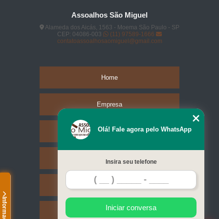
Assoalhos São Miguel
Alameda dos Aicás, 1563 - Moema São Paulo - SP
CEP: 04086-003
(11) 97589-1666
contatoassoalhosaomiguel@gmail.com
Home
Empresa
Olá! Fale agora pelo WhatsApp
Missão
Serviços
Insira seu telefone
Contato
Informações
Iniciar conversa
Mapa do site