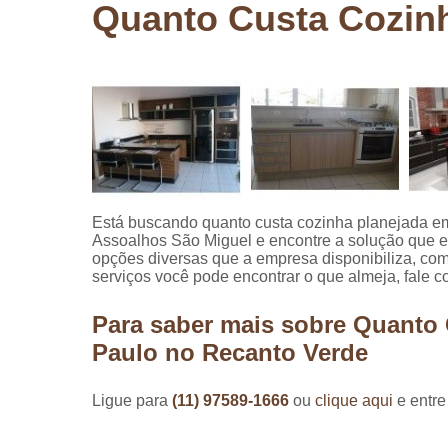
Quanto Custa Cozinh
Pergolados
de madeira
Pergolados
em madeira
Pisos de
madeira
Raspagem
de pisos de
madeira
Está buscando quanto custa cozinha planejada e
Assoalhos São Miguel e encontre a solução que e
Restauraçã
opções diversas que a empresa disponibiliza, co
de pisos de
serviços você pode encontrar o que almeja, fale c
madeira
Para saber mais sobre Quanto
Paulo no Recanto Verde
Ligue para
(11) 97589-1666
ou
clique aqui
e entre