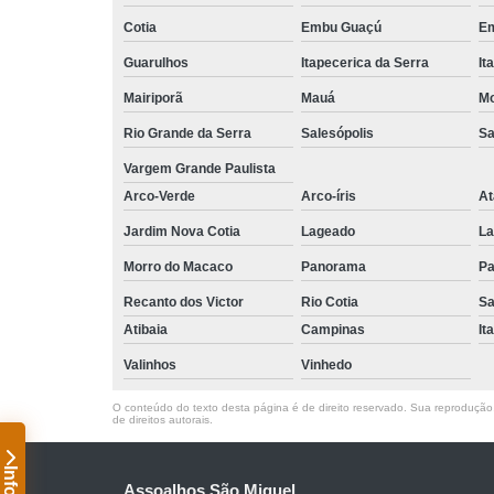
Cotia
Embu Guaçú
Em
Guarulhos
Itapecerica da Serra
It
Mairiporã
Mauá
Mo
Rio Grande da Serra
Salesópolis
Sa
Vargem Grande Paulista
Arco-Verde
Arco-íris
At
Jardim Nova Cotia
Lageado
La
Morro do Macaco
Panorama
Pa
Recanto dos Victor
Rio Cotia
Sa
Atibaia
Campinas
It
Valinhos
Vinhedo
O conteúdo do texto desta página é de direito reservado. Sua reprodução, 
de direitos autorais
.
Assoalhos São Miguel