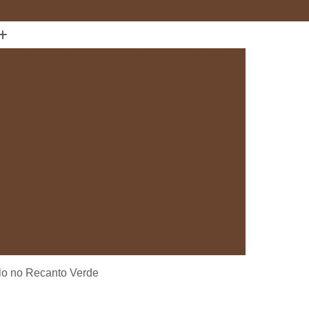
(11) 97589-1666
anejados
Cozinha com Móveis sob Medida
da com Ilha
Cozinha Planejada em Sp
Cozinha Planejada sob Medida
s
Fábrica de Cozinha Planejada
da
Loja de Cozinha Planejada
Deck de Madeira
Deck de Madeira Cumaru
deira em São Paulo
Deck de Madeira em Sp
Deck de Madeira para Banheiro
eira para Sacada
Deck de Madeira para Spa
Madeira sob Medida
Deck com Pergolado
lo no Recanto Verde
ra
Deck em Madeira com Pergolado