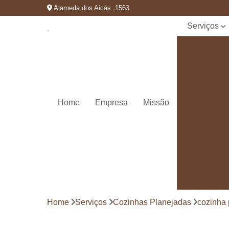
Alameda dos Aicás, 1563
Serviços
Cozinhas
planejadas
Decks de
madeira
Decks de
Home
Empresa
Missão
madeiras
Marcenaria
de
planejados
Móvel
planejado
Painéis de
madeira
Home
Serviços
Cozinhas Planejadas
cozinha 
Pergolado
decorado