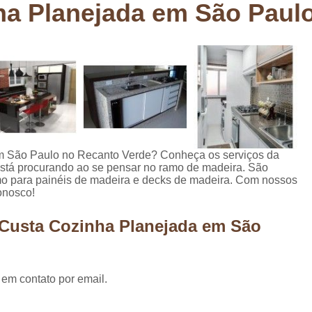
a Planejada em São Paul
Deck em Madeira Cumaru
Deck
Deck Madeira para Sacada
Deck Modul
Deck para Sacada
Empre
Marcenaria com Móveis Planejados
Marcenaria de Personalização de P
Marcenaria de Planejado para Residência
Marcenaria de Planejados em Sp
M
m São Paulo no Recanto Verde? Conheça os serviços da
stá procurando ao se pensar no ramo de madeira. São
o
Marcenaria de Planejados para Quarto
mo para painéis de madeira e decks de madeira. Com nossos
onosco!
Empresa de Móveis Planejados
Loja d
Móveis Planejados em São Pa
 Custa Cozinha Planejada em São
Móveis Planejados para Apartament
Móveis Planejados para Quarto de 
 em contato por email.
Móveis Planejados para Sala de Jant