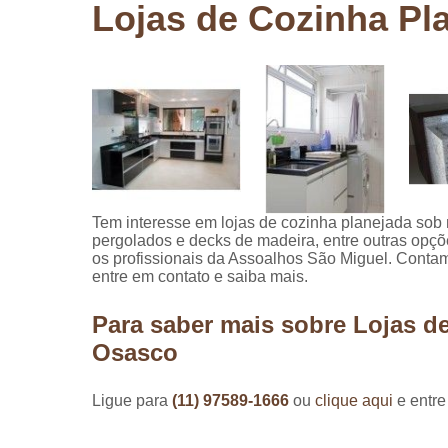
Lojas de Cozinha P
Pergolados
de madeira
Pergolados
em madeira
Pisos de
madeira
Raspagem
de pisos de
madeira
Tem interesse em lojas de cozinha planejada sob
pergolados e decks de madeira, entre outras opç
Restauraçã
os profissionais da Assoalhos São Miguel. Contam
de pisos de
entre em contato e saiba mais.
madeira
Para saber mais sobre Lojas d
Osasco
Ligue para
(11) 97589-1666
ou
clique aqui
e entre