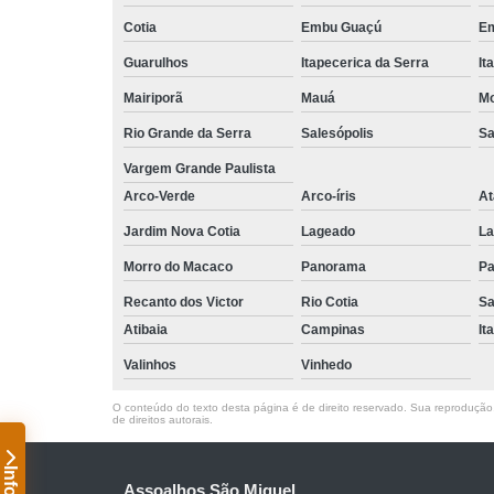
Cotia
Embu Guaçú
Em
Guarulhos
Itapecerica da Serra
It
Mairiporã
Mauá
Mo
Rio Grande da Serra
Salesópolis
Sa
Vargem Grande Paulista
Arco-Verde
Arco-íris
At
Jardim Nova Cotia
Lageado
La
Morro do Macaco
Panorama
Pa
Recanto dos Victor
Rio Cotia
Sa
Atibaia
Campinas
It
Valinhos
Vinhedo
O conteúdo do texto desta página é de direito reservado. Sua reprodução, 
de direitos autorais
.
Assoalhos São Miguel