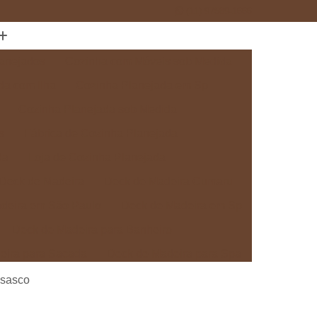
(11) 97589-1666
anejados
Cozinha com Móveis sob Medida
da com Ilha
Cozinha Planejada em Sp
Cozinha Planejada sob Medida
s
Fábrica de Cozinha Planejada
da
Loja de Cozinha Planejada
Deck de Madeira
Deck de Madeira Cumaru
deira em São Paulo
Deck de Madeira em Sp
Deck de Madeira para Banheiro
eira para Sacada
Deck de Madeira para Spa
Madeira sob Medida
Deck com Pergolado
Osasco
ra
Deck em Madeira com Pergolado