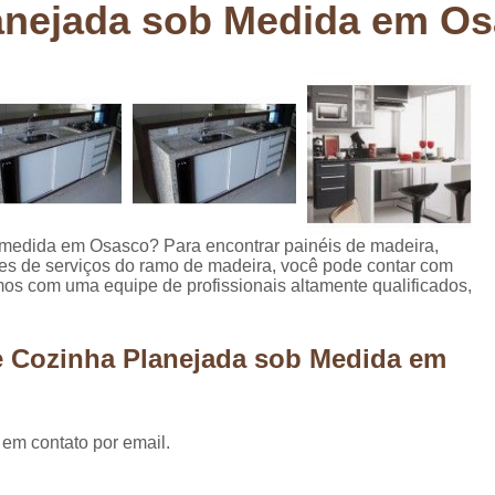
lanejada sob Medida em O
Deck em Madeira Cumaru
Deck
Deck Madeira para Sacada
Deck Modul
Deck para Sacada
Empre
Marcenaria com Móveis Planejados
Marcenaria de Personalização de P
Marcenaria de Planejado para Residência
Marcenaria de Planejados em Sp
M
 medida em Osasco? Para encontrar painéis de madeira,
ões de serviços do ramo de madeira, você pode contar com
o
Marcenaria de Planejados para Quarto
os com uma equipe de profissionais altamente qualificados,
Empresa de Móveis Planejados
Loja d
Móveis Planejados em São Pa
e Cozinha Planejada sob Medida em
Móveis Planejados para Apartament
Móveis Planejados para Quarto de 
 em contato por email.
Móveis Planejados para Sala de Jant