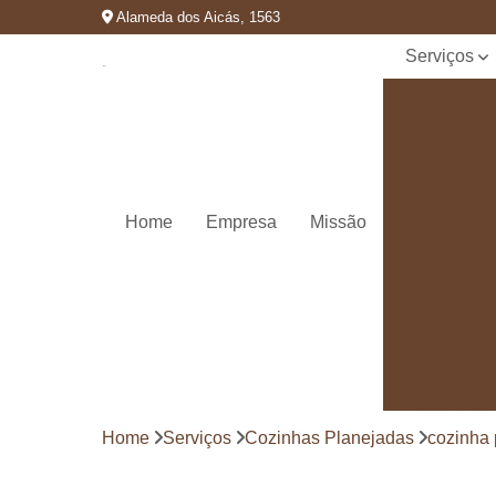
Alameda dos Aicás, 1563
Serviços
Cozinhas
planejadas
Decks de
madeira
Decks de
Home
Empresa
Missão
madeiras
Marcenaria
de
planejados
Móvel
planejado
Painéis de
madeira
Home
Serviços
Cozinhas Planejadas
cozinha 
Pergolado
decorado