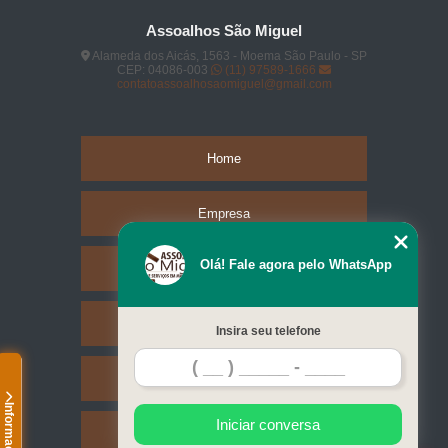
Assoalhos São Miguel
Alameda dos Aicás, 1563 - Moema São Paulo - SP
CEP: 04086-003
(11) 97589-1666
contatoassoalhosaomiguel@gmail.com
Home
Empresa
Olá! Fale agora pelo WhatsApp
Missão
Serviços
Insira seu telefone
Contato
Informações
Iniciar conversa
Mapa do site