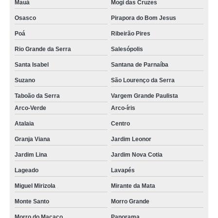
Mauá
Mogi das Cruzes
Osasco
Pirapora do Bom Jesus
Poá
Ribeirão Pires
Rio Grande da Serra
Salesópolis
Santa Isabel
Santana de Parnaíba
Suzano
São Lourenço da Serra
Taboão da Serra
Vargem Grande Paulista
Arco-Verde
Arco-íris
Atalaia
Centro
Granja Viana
Jardim Leonor
Jardim Lina
Jardim Nova Cotia
Lageado
Lavapés
Miguel Mirizola
Mirante da Mata
Monte Santo
Morro Grande
Morro do Macaco
Panorama