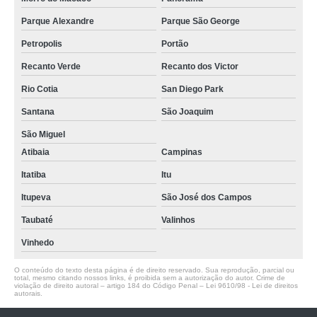
Parque Alexandre
Parque São George
Petropolis
Portão
Recanto Verde
Recanto dos Victor
Rio Cotia
San Diego Park
Santana
São Joaquim
São Miguel
Atibaia
Campinas
Itatiba
Itu
Itupeva
São José dos Campos
Taubaté
Valinhos
Vinhedo
O conteúdo do texto desta página é de direito reservado. Sua reprodução, parcial ou
total, mesmo citando nossos links, é proibida sem a autorização do autor. Crime de
violação de direito autoral – artigo 184 do Código Penal –
Lei 9610/98 - Lei de direitos
autorais
.