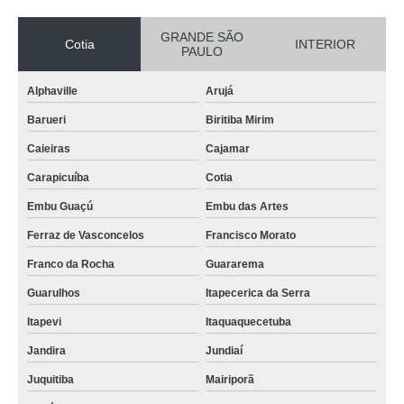
GRANDE SÃO
Cotia
INTERIOR
PAULO
Alphaville
Arujá
Barueri
Biritiba Mirim
Caieiras
Cajamar
Carapicuíba
Cotia
Embu Guaçú
Embu das Artes
Ferraz de Vasconcelos
Francisco Morato
Franco da Rocha
Guararema
Guarulhos
Itapecerica da Serra
Itapevi
Itaquaquecetuba
Jandira
Jundiaí
Juquitiba
Mairiporã