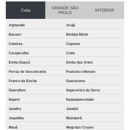
GRANDE SÃO
Cotia
INTERIOR
PAULO
Alphaville
Arujá
Barueri
Biritiba Mirim
Caieiras
Cajamar
Carapicuíba
Cotia
Embu Guaçú
Embu das Artes
Ferraz de Vasconcelos
Francisco Morato
Franco da Rocha
Guararema
Guarulhos
Itapecerica da Serra
Itapevi
Itaquaquecetuba
Jandira
Jundiaí
Juquitiba
Mairiporã
Mauá
Mogi das Cruzes