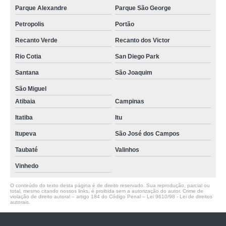
Parque Alexandre
Parque São George
Petropolis
Portão
Recanto Verde
Recanto dos Victor
Rio Cotia
San Diego Park
Santana
São Joaquim
São Miguel
Atibaia
Campinas
Itatiba
Itu
Itupeva
São José dos Campos
Taubaté
Valinhos
Vinhedo
O conteúdo do texto desta página é de direito reservado. Sua reprodução, parcial ou
total, mesmo citando nossos links, é proibida sem a autorização do autor. Crime de
violação de direito autoral – artigo 184 do Código Penal –
Lei 9610/98 - Lei de direitos
autorais
.