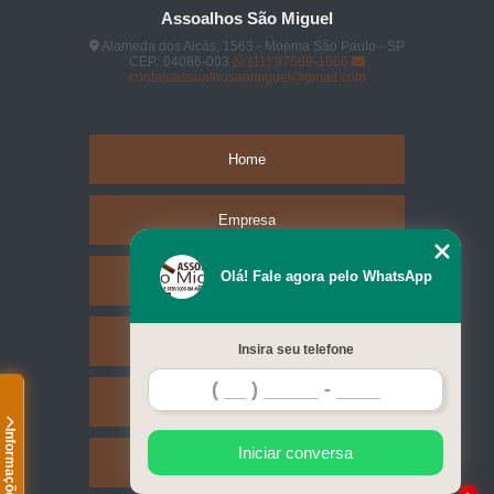
Assoalhos São Miguel
Alameda dos Aicás, 1563 - Moema São Paulo - SP
CEP: 04086-003
(11) 97589-1666
contatoassoalhosaomiguel@gmail.com
Home
Empresa
Olá! Fale agora pelo WhatsApp
Missão
Serviços
Insira seu telefone
Contato
Informações
Iniciar conversa
Mapa do site