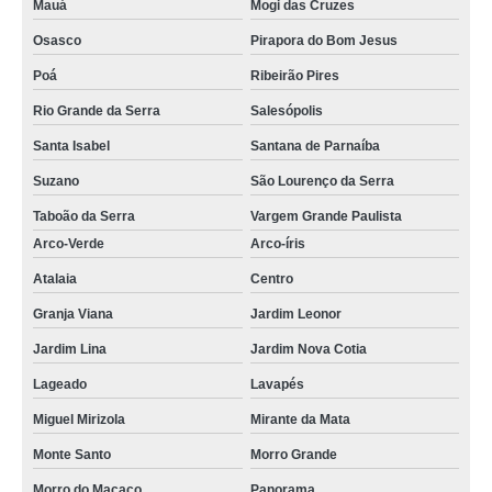
Mauá
Mogi das Cruzes
Osasco
Pirapora do Bom Jesus
Poá
Ribeirão Pires
Rio Grande da Serra
Salesópolis
Santa Isabel
Santana de Parnaíba
Suzano
São Lourenço da Serra
Taboão da Serra
Vargem Grande Paulista
Arco-Verde
Arco-íris
Atalaia
Centro
Granja Viana
Jardim Leonor
Jardim Lina
Jardim Nova Cotia
Lageado
Lavapés
Miguel Mirizola
Mirante da Mata
Monte Santo
Morro Grande
Morro do Macaco
Panorama