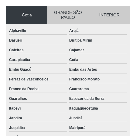
GRANDE SÃO
Cotia
INTERIOR
PAULO
Alphaville
Arujá
Barueri
Biritiba Mirim
Caieiras
Cajamar
Carapicuíba
Cotia
Embu Guaçú
Embu das Artes
Ferraz de Vasconcelos
Francisco Morato
Franco da Rocha
Guararema
Guarulhos
Itapecerica da Serra
Itapevi
Itaquaquecetuba
Jandira
Jundiaí
Juquitiba
Mairiporã