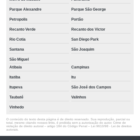
Parque Alexandre
Parque São George
Petropolis
Portão
Recanto Verde
Recanto dos Victor
Rio Cotia
San Diego Park
Santana
São Joaquim
São Miguel
Atibaia
Campinas
Itatiba
Itu
Itupeva
São José dos Campos
Taubaté
Valinhos
Vinhedo
O conteúdo do texto desta página é de direito reservado. Sua reprodução, parcial ou
total, mesmo citando nossos links, é proibida sem a autorização do autor. Crime de
violação de direito autoral – artigo 184 do Código Penal –
Lei 9610/98 - Lei de direitos
autorais
.