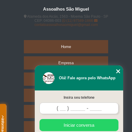
Assoalhos São Miguel
Alameda dos Aicás, 1563 - Moema São Paulo - SP
CEP: 04086-003
(11) 97589-1666
contatoassoalhosaomiguel@gmail.com
Home
Empresa
Olá! Fale agora pelo WhatsApp
Missão
Serviços
Insira seu telefone
Contato
Informações
Iniciar conversa
Mapa do site