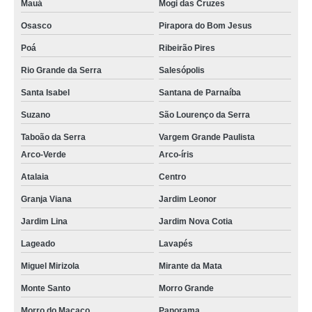
Mauá
Mogi das Cruzes
Osasco
Pirapora do Bom Jesus
Poá
Ribeirão Pires
Rio Grande da Serra
Salesópolis
Santa Isabel
Santana de Parnaíba
Suzano
São Lourenço da Serra
Taboão da Serra
Vargem Grande Paulista
Arco-Verde
Arco-íris
Atalaia
Centro
Granja Viana
Jardim Leonor
Jardim Lina
Jardim Nova Cotia
Lageado
Lavapés
Miguel Mirizola
Mirante da Mata
Monte Santo
Morro Grande
Morro do Macaco
Panorama