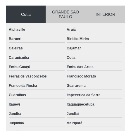
GRANDE SÃO
Cotia
INTERIOR
PAULO
Alphaville
Arujá
Barueri
Biritiba Mirim
Caieiras
Cajamar
Carapicuíba
Cotia
Embu Guaçú
Embu das Artes
Ferraz de Vasconcelos
Francisco Morato
Franco da Rocha
Guararema
Guarulhos
Itapecerica da Serra
Itapevi
Itaquaquecetuba
Jandira
Jundiaí
Juquitiba
Mairiporã