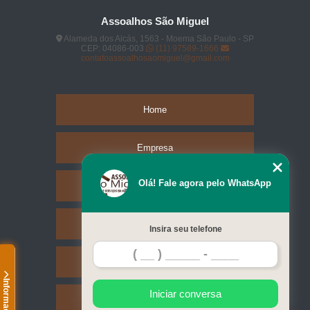
Assoalhos São Miguel
Alameda dos Aicás, 1563 - Moema São Paulo - SP
CEP: 04086-003
(11) 97589-1666
contatoassoalhosaomiguel@gmail.com
Home
Empresa
Olá! Fale agora pelo WhatsApp
Missão
Serviços
Insira seu telefone
Contato
Informações
Iniciar conversa
Mapa do site