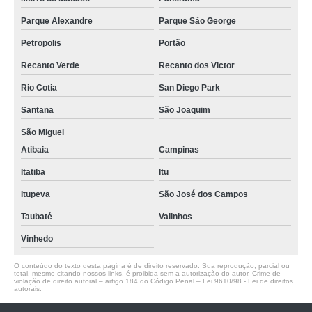
Parque Alexandre
Parque São George
Petropolis
Portão
Recanto Verde
Recanto dos Victor
Rio Cotia
San Diego Park
Santana
São Joaquim
São Miguel
Atibaia
Campinas
Itatiba
Itu
Itupeva
São José dos Campos
Taubaté
Valinhos
Vinhedo
O conteúdo do texto desta página é de direito reservado. Sua reprodução, parcial ou
total, mesmo citando nossos links, é proibida sem a autorização do autor. Crime de
violação de direito autoral – artigo 184 do Código Penal –
Lei 9610/98 - Lei de direitos
autorais
.