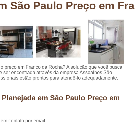
em São Paulo Preço em Fr
Deck em Madeira Cumaru
Deck
Deck Madeira para Sacada
Deck Modul
Deck para Sacada
Empre
Marcenaria com Móveis Planejados
Marcenaria de Personalização de P
Marcenaria de Planejado para Residência
Marcenaria de Planejados em Sp
M
lo preço em Franco da Rocha? A solução que você busca
ode ser encontrada através da empresa Assoalhos São
o
Marcenaria de Planejados para Quarto
issionais estão prontos para atendê-lo adequadamente,
Empresa de Móveis Planejados
Loja d
Móveis Planejados em São Pa
a Planejada em São Paulo Preço em
Móveis Planejados para Apartament
Móveis Planejados para Quarto de 
 em contato por email.
Móveis Planejados para Sala de Jant