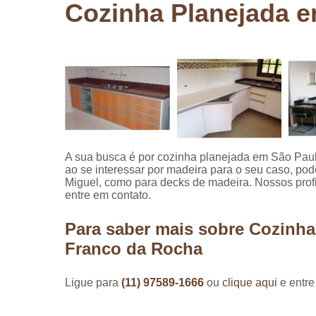
Cozinha Planejada 
Pergolados
de madeira
Pergolados
em madeira
Pisos de
madeira
Raspagem
de pisos de
madeira
A sua busca é por cozinha planejada em São Pau
ao se interessar por madeira para o seu caso, p
Restauraçã
Miguel, como para decks de madeira. Nossos prof
de pisos de
entre em contato.
madeira
Para saber mais sobre Cozinh
Franco da Rocha
Ligue para
(11) 97589-1666
ou
clique aqui
e entre