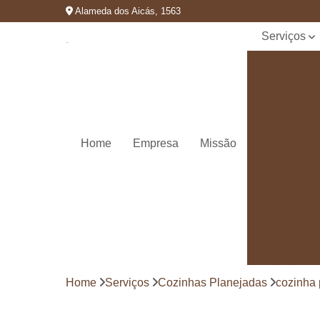
Alameda dos Aicás, 1563
Serviços
Cozinhas
planejadas
Decks de
madeira
Decks de
Home
Empresa
Missão
madeiras
Marcenaria
de
planejados
Móvel
planejado
Painéis de
madeira
Home
Serviços
Cozinhas Planejadas
cozinha 
Pergolado
decorado