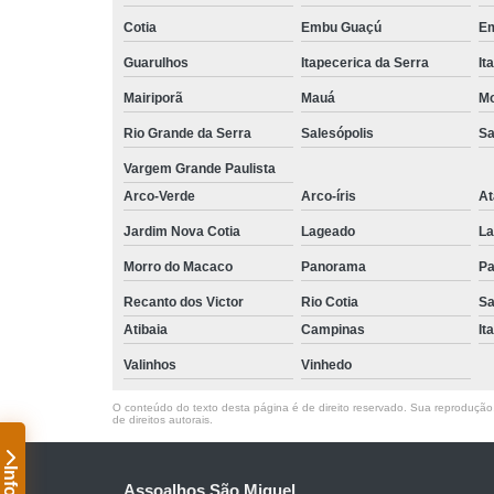
Cotia
Embu Guaçú
Em
Guarulhos
Itapecerica da Serra
It
Mairiporã
Mauá
Mo
Rio Grande da Serra
Salesópolis
Sa
Vargem Grande Paulista
Arco-Verde
Arco-íris
At
Jardim Nova Cotia
Lageado
La
Morro do Macaco
Panorama
Pa
Recanto dos Victor
Rio Cotia
Sa
Atibaia
Campinas
It
Valinhos
Vinhedo
O conteúdo do texto desta página é de direito reservado. Sua reprodução, 
de direitos autorais
.
Assoalhos São Miguel