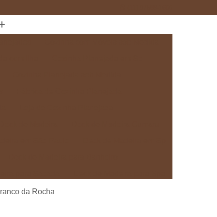
(11) 97589-1666
anejados
Cozinha com Móveis sob Medida
da com Ilha
Cozinha Planejada em Sp
Cozinha Planejada sob Medida
s
Fábrica de Cozinha Planejada
da
Loja de Cozinha Planejada
Deck de Madeira
Deck de Madeira Cumaru
deira em São Paulo
Deck de Madeira em Sp
Deck de Madeira para Banheiro
eira para Sacada
Deck de Madeira para Spa
Madeira sob Medida
Deck com Pergolado
Franco da Rocha
ra
Deck em Madeira com Pergolado