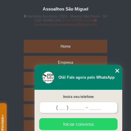
Assoalhos São Miguel
Alameda dos Aicás, 1563 - Moema São Paulo - SP
CEP: 04086-003
(11) 97589-1666
contatoassoalhosaomiguel@gmail.com
Home
Empresa
Olá! Fale agora pelo WhatsApp
Missão
Serviços
Insira seu telefone
Contato
Informações
Iniciar conversa
Mapa do site