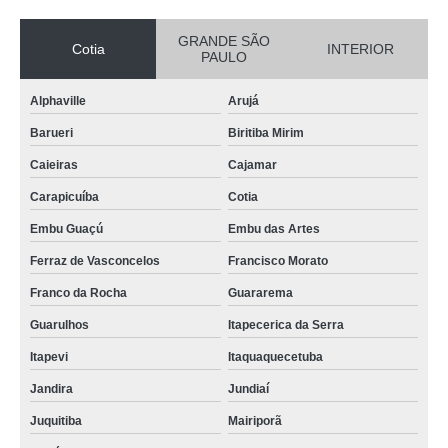
GRANDE SÃO
Cotia
INTERIOR
PAULO
Alphaville
Arujá
Barueri
Biritiba Mirim
Caieiras
Cajamar
Carapicuíba
Cotia
Embu Guaçú
Embu das Artes
Ferraz de Vasconcelos
Francisco Morato
Franco da Rocha
Guararema
Guarulhos
Itapecerica da Serra
Itapevi
Itaquaquecetuba
Jandira
Jundiaí
Juquitiba
Mairiporã