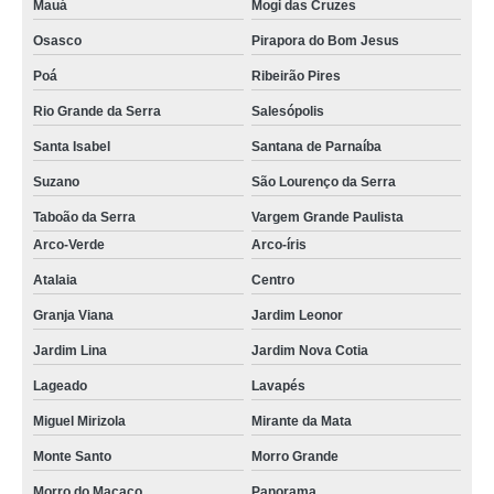
Mauá
Mogi das Cruzes
Osasco
Pirapora do Bom Jesus
Poá
Ribeirão Pires
Rio Grande da Serra
Salesópolis
Santa Isabel
Santana de Parnaíba
Suzano
São Lourenço da Serra
Taboão da Serra
Vargem Grande Paulista
Arco-Verde
Arco-íris
Atalaia
Centro
Granja Viana
Jardim Leonor
Jardim Lina
Jardim Nova Cotia
Lageado
Lavapés
Miguel Mirizola
Mirante da Mata
Monte Santo
Morro Grande
Morro do Macaco
Panorama