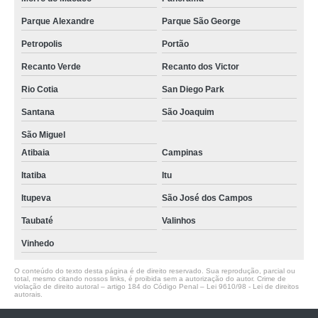
Parque Alexandre
Parque São George
Petropolis
Portão
Recanto Verde
Recanto dos Victor
Rio Cotia
San Diego Park
Santana
São Joaquim
São Miguel
Atibaia
Campinas
Itatiba
Itu
Itupeva
São José dos Campos
Taubaté
Valinhos
Vinhedo
O conteúdo do texto desta página é de direito reservado. Sua reprodução, parcial ou
total, mesmo citando nossos links, é proibida sem a autorização do autor. Crime de
violação de direito autoral – artigo 184 do Código Penal –
Lei 9610/98 - Lei de direitos
autorais
.