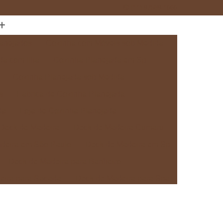
(11) 97589-1666
anejados
Cozinha com Móveis sob Medida
da com Ilha
Cozinha Planejada em Sp
Cozinha Planejada sob Medida
s
Fábrica de Cozinha Planejada
da
Loja de Cozinha Planejada
Deck de Madeira
Deck de Madeira Cumaru
deira em São Paulo
Deck de Madeira em Sp
Deck de Madeira para Banheiro
eira para Sacada
Deck de Madeira para Spa
Madeira sob Medida
Deck com Pergolado
ra
Deck em Madeira com Pergolado