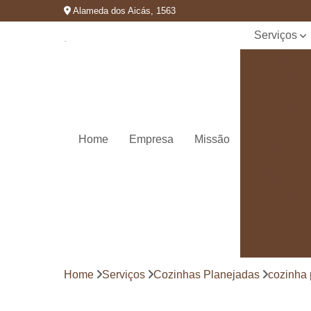
Alameda dos Aicás, 1563
Serviços
Cozinhas
planejadas
Decks de
madeira
Decks de
Home
Empresa
Missão
madeiras
Marcenaria
de
planejados
Móvel
planejado
Painéis de
madeira
Home
Serviços
Cozinhas Planejadas
cozinha 
Pergolado
decorado