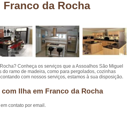
m Franco da Rocha
Deck em Madeira Cumaru
Deck
Deck Madeira para Sacada
Deck Modul
Deck para Sacada
Empre
Marcenaria com Móveis Planejados
Marcenaria de Personalização de P
Marcenaria de Planejado para Residência
Marcenaria de Planejados em Sp
M
 Rocha? Conheça os serviços que a Assoalhos São Miguel
rsas do ramo de madeira, como para pergolados, cozinhas
o
Marcenaria de Planejados para Quarto
 contando com nossos serviços, estamos à sua disposição.
Empresa de Móveis Planejados
Loja d
a com Ilha em Franco da Rocha
Móveis Planejados em São Pa
Móveis Planejados para Apartament
 em contato por email.
Móveis Planejados para Quarto de 
Móveis Planejados para Sala de Jant