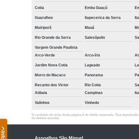
Cotia
Embu Guaçú
Em
Guarulhos
Itapecerica da Serra
It
Mairiporã
Mauá
Mo
Rio Grande da Serra
Salesópolis
Sa
Vargem Grande Paulista
Arco-Verde
Arco-íris
At
Jardim Nova Cotia
Lageado
La
Morro do Macaco
Panorama
Pa
Recanto dos Victor
Rio Cotia
Sa
Atibaia
Campinas
It
Valinhos
Vinhedo
O conteúdo do texto desta página é de direito reservado. Sua reprodução, 
de direitos autorais
.
Assoalhos São Miguel