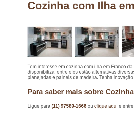
Cozinha com Ilha e
Pergolados
de madeira
Pergolados
em madeira
Pisos de
madeira
Raspagem
de pisos de
madeira
Tem interesse em cozinha com ilha em Franco da
disponibiliza, entre eles estão alternativas dive
Restauraçã
planejadas e painéis de madeira. Tenha inovação
de pisos de
madeira
Para saber mais sobre Cozinh
Ligue para
(11) 97589-1666
ou
clique aqui
e entre