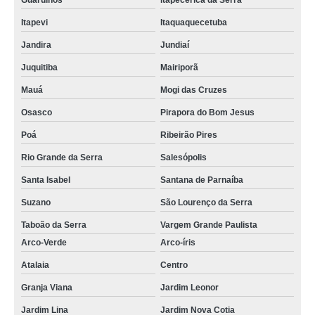
Guarulhos
Itapecerica da Serra
Itapevi
Itaquaquecetuba
Jandira
Jundiaí
Juquitiba
Mairiporã
Mauá
Mogi das Cruzes
Osasco
Pirapora do Bom Jesus
Poá
Ribeirão Pires
Rio Grande da Serra
Salesópolis
Santa Isabel
Santana de Parnaíba
Suzano
São Lourenço da Serra
Taboão da Serra
Vargem Grande Paulista
Arco-Verde
Arco-íris
Atalaia
Centro
Granja Viana
Jardim Leonor
Jardim Lina
Jardim Nova Cotia