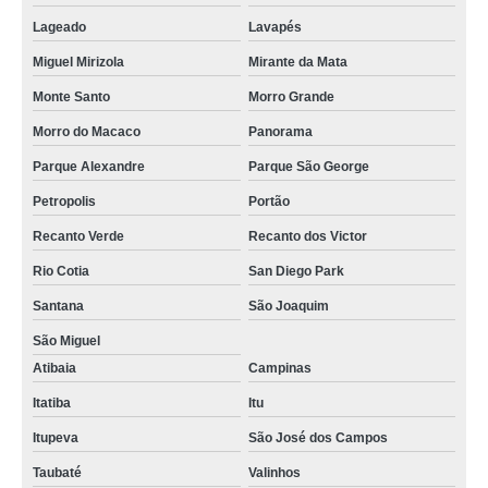
Lageado
Lavapés
Miguel Mirizola
Mirante da Mata
Monte Santo
Morro Grande
Morro do Macaco
Panorama
Parque Alexandre
Parque São George
Petropolis
Portão
Recanto Verde
Recanto dos Victor
Rio Cotia
San Diego Park
Santana
São Joaquim
São Miguel
Atibaia
Campinas
Itatiba
Itu
Itupeva
São José dos Campos
Taubaté
Valinhos