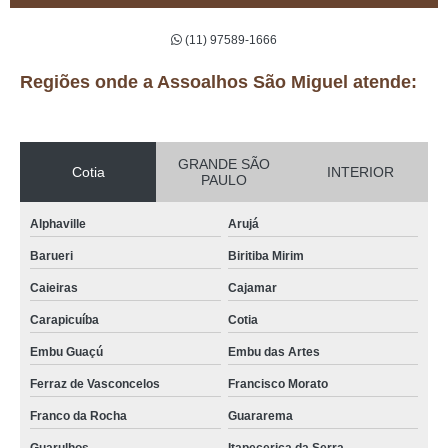
(11) 97589-1666
Regiões onde a Assoalhos São Miguel atende:
GRANDE SÃO
Cotia
INTERIOR
PAULO
Alphaville
Arujá
Barueri
Biritiba Mirim
Caieiras
Cajamar
Carapicuíba
Cotia
Embu Guaçú
Embu das Artes
Ferraz de Vasconcelos
Francisco Morato
Franco da Rocha
Guararema