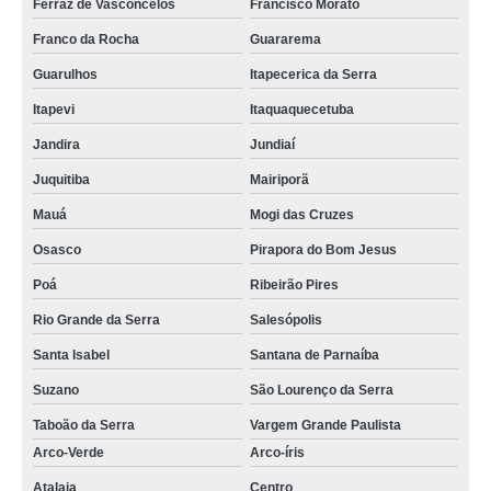
Ferraz de Vasconcelos
Francisco Morato
Franco da Rocha
Guararema
Guarulhos
Itapecerica da Serra
Itapevi
Itaquaquecetuba
Jandira
Jundiaí
Juquitiba
Mairiporã
Mauá
Mogi das Cruzes
Osasco
Pirapora do Bom Jesus
Poá
Ribeirão Pires
Rio Grande da Serra
Salesópolis
Santa Isabel
Santana de Parnaíba
Suzano
São Lourenço da Serra
Taboão da Serra
Vargem Grande Paulista
Arco-Verde
Arco-íris
Atalaia
Centro