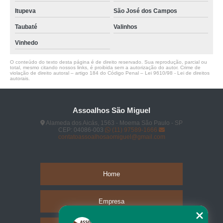
Itupeva
São José dos Campos
Taubaté
Valinhos
Vinhedo
O conteúdo do texto desta página é de direito reservado. Sua reprodução, parcial ou
total, mesmo citando nossos links, é proibida sem a autorização do autor. Crime de
violação de direito autoral – artigo 184 do Código Penal –
Lei 9610/98 - Lei de direitos
autorais
.
Assoalhos São Miguel
Alameda dos Aicás, 1563 - Moema São Paulo - SP
CEP: 04086-003
(11) 97589-1666
contatoassoalhosaomiguel@gmail.com
Home
Empresa