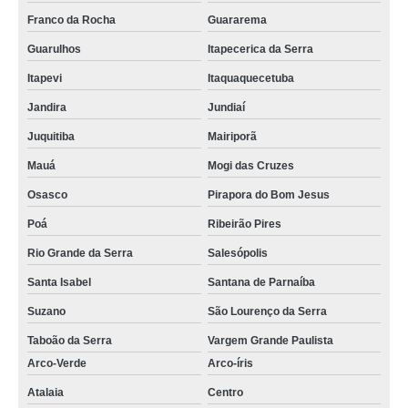
Franco da Rocha
Guararema
Guarulhos
Itapecerica da Serra
Itapevi
Itaquaquecetuba
Jandira
Jundiaí
Juquitiba
Mairiporã
Mauá
Mogi das Cruzes
Osasco
Pirapora do Bom Jesus
Poá
Ribeirão Pires
Rio Grande da Serra
Salesópolis
Santa Isabel
Santana de Parnaíba
Suzano
São Lourenço da Serra
Taboão da Serra
Vargem Grande Paulista
Arco-Verde
Arco-íris
Atalaia
Centro