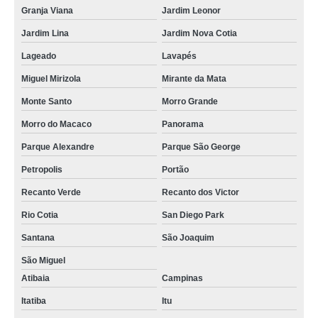
Granja Viana
Jardim Leonor
Jardim Lina
Jardim Nova Cotia
Lageado
Lavapés
Miguel Mirizola
Mirante da Mata
Monte Santo
Morro Grande
Morro do Macaco
Panorama
Parque Alexandre
Parque São George
Petropolis
Portão
Recanto Verde
Recanto dos Victor
Rio Cotia
San Diego Park
Santana
São Joaquim
São Miguel
Atibaia
Campinas
Itatiba
Itu