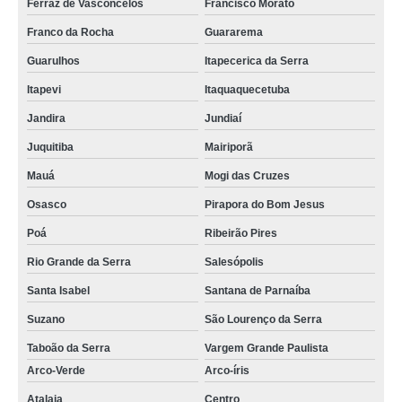
Ferraz de Vasconcelos
Francisco Morato
Franco da Rocha
Guararema
Guarulhos
Itapecerica da Serra
Itapevi
Itaquaquecetuba
Jandira
Jundiaí
Juquitiba
Mairiporã
Mauá
Mogi das Cruzes
Osasco
Pirapora do Bom Jesus
Poá
Ribeirão Pires
Rio Grande da Serra
Salesópolis
Santa Isabel
Santana de Parnaíba
Suzano
São Lourenço da Serra
Taboão da Serra
Vargem Grande Paulista
Arco-Verde
Arco-íris
Atalaia
Centro