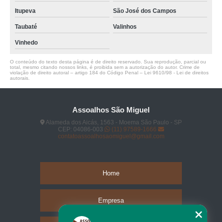
Itupeva
São José dos Campos
Taubaté
Valinhos
Vinhedo
O conteúdo do texto desta página é de direito reservado. Sua reprodução, parcial ou
total, mesmo citando nossos links, é proibida sem a autorização do autor. Crime de
violação de direito autoral – artigo 184 do Código Penal –
Lei 9610/98 - Lei de direitos
autorais
.
Assoalhos São Miguel
Alameda dos Aicás, 1563 - Moema São Paulo - SP
CEP: 04086-003
(11) 97589-1666
contatoassoalhosaomiguel@gmail.com
Home
Empresa