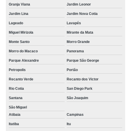
Granja Viana
Jardim Leonor
Jardim Lina
Jardim Nova Cotia
Lageado
Lavapés
Miguel Mirizola
Mirante da Mata
Monte Santo
Morro Grande
Morro do Macaco
Panorama
Parque Alexandre
Parque São George
Petropolis
Portão
Recanto Verde
Recanto dos Victor
Rio Cotia
San Diego Park
Santana
São Joaquim
São Miguel
Atibaia
Campinas
Itatiba
Itu