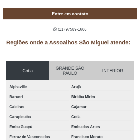
Entre em contato
(11) 97589-1666
Regiões onde a Assoalhos São Miguel atende:
GRANDE SÃO
Cotia
INTERIOR
PAULO
Alphaville
Arujá
Barueri
Biritiba Mirim
Caieiras
Cajamar
Carapicuíba
Cotia
Embu Guaçú
Embu das Artes
Ferraz de Vasconcelos
Francisco Morato