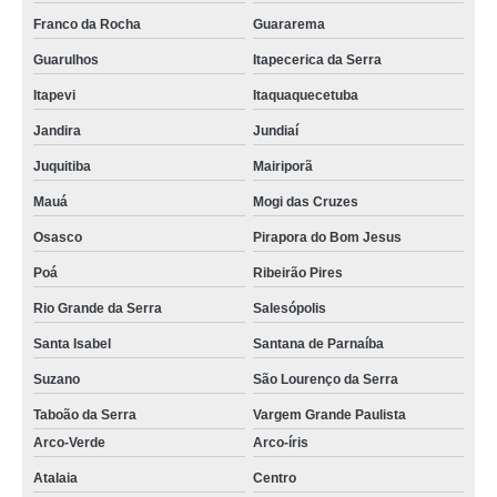
Franco da Rocha
Guararema
Guarulhos
Itapecerica da Serra
Itapevi
Itaquaquecetuba
Jandira
Jundiaí
Juquitiba
Mairiporã
Mauá
Mogi das Cruzes
Osasco
Pirapora do Bom Jesus
Poá
Ribeirão Pires
Rio Grande da Serra
Salesópolis
Santa Isabel
Santana de Parnaíba
Suzano
São Lourenço da Serra
Taboão da Serra
Vargem Grande Paulista
Arco-Verde
Arco-íris
Atalaia
Centro