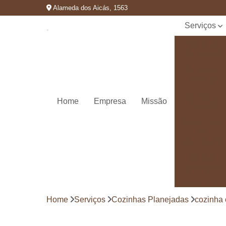
Alameda dos Aicás, 1563
Serviços
Cozinhas
planejadas
Decks de
madeira
Decks de
Home
Empresa
Missão
madeiras
Marcenaria
de
planejados
Móvel
planejado
Painéis de
madeira
Home
Serviços
Cozinhas Planejadas
cozinha
Pergolado
decorado