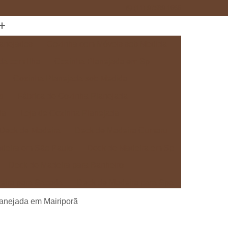
(11) 97589-1666
anejados
Cozinha com Móveis sob Medida
da com Ilha
Cozinha Planejada em Sp
Cozinha Planejada sob Medida
s
Fábrica de Cozinha Planejada
da
Loja de Cozinha Planejada
Deck de Madeira
Deck de Madeira Cumaru
deira em São Paulo
Deck de Madeira em Sp
Deck de Madeira para Banheiro
eira para Sacada
Deck de Madeira para Spa
Madeira sob Medida
Deck com Pergolado
lanejada em Mairiporã
ra
Deck em Madeira com Pergolado