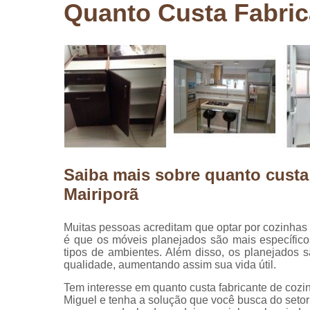
Quanto Custa Fabric
Pergolados
de madeira
Pergolados
em madeira
Pisos de
madeira
Raspagem
de pisos de
madeira
Saiba mais sobre quanto custa
Restauraçã
de pisos de
Mairiporã
madeira
Muitas pessoas acreditam que optar por cozinhas
é que os móveis planejados são mais específico
tipos de ambientes. Além disso, os planejados 
qualidade, aumentando assim sua vida útil.
Tem interesse em quanto custa fabricante de coz
Miguel e tenha a solução que você busca do setor