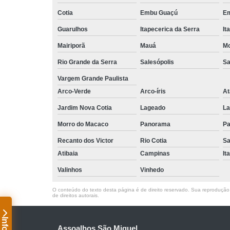
Cotia
Embu Guaçú
Em
Guarulhos
Itapecerica da Serra
It
Mairiporã
Mauá
Mo
Rio Grande da Serra
Salesópolis
Sa
Vargem Grande Paulista
Arco-Verde
Arco-íris
At
Jardim Nova Cotia
Lageado
La
Morro do Macaco
Panorama
Pa
Recanto dos Victor
Rio Cotia
Sa
Atibaia
Campinas
It
Valinhos
Vinhedo
O conteúdo do texto desta página é de direito reservado. Sua reprodução, 
de direitos autorais
.
Assoalhos São Miguel