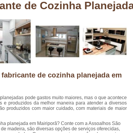
ante de Cozinha Planejad
Deck em Madeira Cumaru
Deck
Deck Madeira para Sacada
Deck Modul
Deck para Sacada
Empre
Marcenaria com Móveis Planejados
Marcenaria de Personalização de P
Marcenaria de Planejado para Residência
Marcenaria de Planejados em Sp
M
 fabricante de cozinha planejada em
o
Marcenaria de Planejados para Quarto
Empresa de Móveis Planejados
Loja d
Móveis Planejados em São Pa
 planejadas pode gastos muito maiores, mas o que acontece
s e produzidos da melhor maneira para atender a diversos
Móveis Planejados para Apartament
são produzidos com maior cuidado, com materiais de maior
Móveis Planejados para Quarto de 
inha planejada em Mairiporã? Conte com a Assoalhos São
Móveis Planejados para Sala de Jant
 de madeira, são diversas opções de serviços oferecidas,