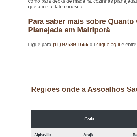
como para decks de madeira, cozinhas planejadas
que almeja, fale conosco!
Para saber mais sobre Quanto 
Planejada em Mairiporã
Ligue para
(11) 97589-1666
ou
clique aqui
e entre
Regiões onde a Assoalhos Sã
Cotia
Alphaville
Arujá
Ba