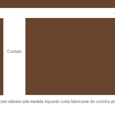
Cozinha com Ilha
Cozinha com Móveis Pl
Cozinha Planejada
Cozinha Planeja
Cozinha Planejada em São Paulo
Empresas de Cozinhas Planejada
Contato
Fabricante de Cozinha Planeja
Loja de Móveis Planejados para Cozinha
Deck de Madeira de Demolição
Deck de Ma
Deck de Madeira para Banheira
Deck de Madeira para Piscina
Deck de Mad
Deck de Madeira para Varanda
Deck de 
 com móveis sob medida
quanto custa fabricante de cozinha p
Deck e Pergolado
Deck em Madei