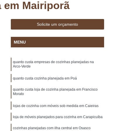
a em Mairiporã
 Madeira
Deck Madeira Cumaru
ar
Deck para Jardim
Deck para Piscina
sa Marcenaria de Planejado
Solicite um orçamento
Marcenaria de Móveis Planejados
MENU
lanejados
Marcenaria de Planejado
Marcenaria de Planejados em São Paulo
quanto custa empresas de cozinhas planejadas na
arcenaria de Planejados para Cozinhas
Arco-Verde
Marcenaria de Planejados para Sala
quanto custa cozinha planejada em Poá
e Móveis Planejados
Móveis Planejados
quanto custa loja de cozinha planejada em Francisco
ulo
Móveis Planejados em Sp
Morato
o
Móveis Planejados para Cozinha
lojas de cozinha com móveis sob medida em Caieiras
Casal
Móveis Planejados para Sala
loja de móveis planejados para cozinha em Carapicuíba
ar
Móveis Planejados para Varanda
cozinhas planejadas com ilha central em Osasco