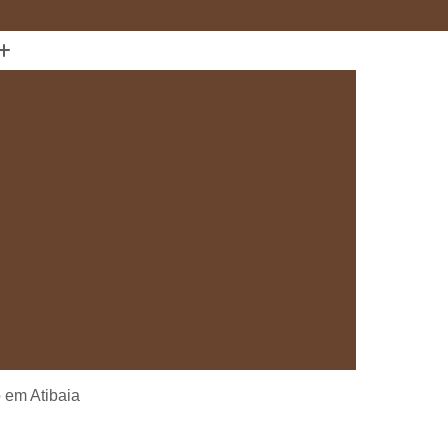
(11) 97589-1666
anejados
Cozinha com Móveis sob Medida
da com Ilha
Cozinha Planejada em Sp
Cozinha Planejada sob Medida
s
Fábrica de Cozinha Planejada
da
Loja de Cozinha Planejada
Deck de Madeira
Deck de Madeira Cumaru
deira em São Paulo
Deck de Madeira em Sp
Deck de Madeira para Banheiro
eira para Sacada
Deck de Madeira para Spa
Madeira sob Medida
Deck com Pergolado
 em Atibaia
ra
Deck em Madeira com Pergolado