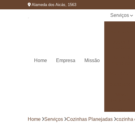
Alameda dos Aicás, 1563
Serviços
Cozinhas
planejadas
Decks de
madeira
Decks de
Home
Empresa
Missão
madeiras
Marcenaria
de
planejados
Móvel
planejado
Painéis de
madeira
Home
Serviços
Cozinhas Planejadas
cozinha
Pergolado
decorado