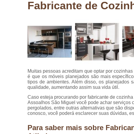
Fabricante de Cozin
Pergolados
de madeira
Pergolados
em madeira
Pisos de
madeira
Raspagem
de pisos de
madeira
Muitas pessoas acreditam que optar por cozinhas
Restauraçã
é que os móveis planejados são mais específico
de pisos de
tipos de ambientes. Além disso, os planejados 
madeira
qualidade, aumentando assim sua vida útil.
Caso esteja procurando por fabricante de cozinha
Assoalhos São Miguel você pode achar serviços 
pergolados, entre outras alternativas que são dis
conosco, você poderá esclarecer suas dúvidas, e
Para saber mais sobre Fabrica