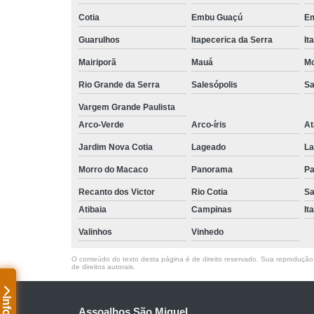
Cotia
Embu Guaçú
Em
Guarulhos
Itapecerica da Serra
It
Mairiporã
Mauá
Mo
Rio Grande da Serra
Salesópolis
Sa
Vargem Grande Paulista
Arco-Verde
Arco-íris
At
Jardim Nova Cotia
Lageado
La
Morro do Macaco
Panorama
Pa
Recanto dos Victor
Rio Cotia
Sa
Atibaia
Campinas
It
Valinhos
Vinhedo
O conteúdo do texto desta página é de direito reservado. Sua reprodução, 
de direitos autorais
.
Assoalhos São Miguel