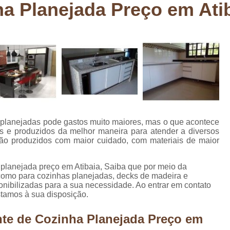
ha Planejada Preço em Ati
Deck em Madeira Cumaru
Deck
Deck Madeira para Sacada
Deck Modul
Deck para Sacada
Empre
Marcenaria com Móveis Planejados
Marcenaria de Personalização de P
Marcenaria de Planejado para Residência
Marcenaria de Planejados em Sp
M
 planejadas pode gastos muito maiores, mas o que acontece
o
Marcenaria de Planejados para Quarto
s e produzidos da melhor maneira para atender a diversos
são produzidos com maior cuidado, com materiais de maior
Empresa de Móveis Planejados
Loja d
Móveis Planejados em São Pa
 planejada preço em Atibaia, Saiba que por meio da
como para cozinhas planejadas, decks de madeira e
Móveis Planejados para Apartament
ponibilizadas para a sua necessidade. Ao entrar em contato
stamos à sua disposição.
Móveis Planejados para Quarto de 
Móveis Planejados para Sala de Jant
nte de Cozinha Planejada Preço em