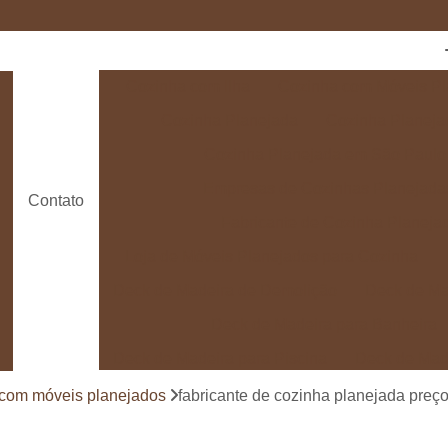
Cozinha com Ilha
Cozinha com Móveis Pl
Cozinha Planejada
Cozinha Planeja
Cozinha Planejada em São Paulo
Empresas de Cozinhas Planejada
Contato
Fabricante de Cozinha Planeja
Loja de Móveis Planejados para Cozinha
Deck de Madeira de Demolição
Deck de Ma
Deck de Madeira para Banheira
Deck de Madeira para Piscina
Deck de Mad
Deck de Madeira para Varanda
Deck de 
 com móveis planejados
fabricante de cozinha planejada preço
Deck e Pergolado
Deck em Madei