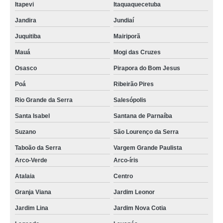
Itapevi
Itaquaquecetuba
Jandira
Jundiaí
Juquitiba
Mairiporã
Mauá
Mogi das Cruzes
Osasco
Pirapora do Bom Jesus
Poá
Ribeirão Pires
Rio Grande da Serra
Salesópolis
Santa Isabel
Santana de Parnaíba
Suzano
São Lourenço da Serra
Taboão da Serra
Vargem Grande Paulista
Arco-Verde
Arco-íris
Atalaia
Centro
Granja Viana
Jardim Leonor
Jardim Lina
Jardim Nova Cotia