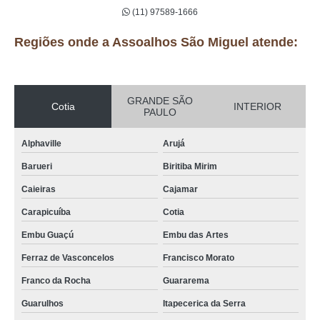
(11) 97589-1666
Regiões onde a Assoalhos São Miguel atende:
GRANDE SÃO
Cotia
INTERIOR
PAULO
Alphaville
Arujá
Barueri
Biritiba Mirim
Caieiras
Cajamar
Carapicuíba
Cotia
Embu Guaçú
Embu das Artes
Ferraz de Vasconcelos
Francisco Morato
Franco da Rocha
Guararema
Guarulhos
Itapecerica da Serra