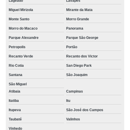
Lageado
Lavapés
Miguel Mirizola
Mirante da Mata
Monte Santo
Morro Grande
Morro do Macaco
Panorama
Parque Alexandre
Parque São George
Petropolis
Portão
Recanto Verde
Recanto dos Victor
Rio Cotia
San Diego Park
Santana
São Joaquim
São Miguel
Atibaia
Campinas
Itatiba
Itu
Itupeva
São José dos Campos
Taubaté
Valinhos
Vinhedo