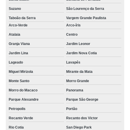
quanto custa painel de madeira para parede em Jandira
Suzano
São Lourenço da Serra
quanto custa painel de madeira sob medida no Recanto dos Victor
Taboão da Serra
Vargem Grande Paulista
painéis de madeira para parede em Itu
Arco-Verde
Arco-íris
Atalaia
Centro
painéis de madeira de demolição em Itu
Granja Viana
Jardim Leonor
painel em madeira maciça em São Lourenço da Serra
Jardim Lina
Jardim Nova Cotia
painel em madeira para tv no Arujá
Lageado
Lavapés
painel de madeira sob medida no Jardim Lina
Miguel Mirizola
Mirante da Mata
painel de madeira maciça preço no Parque Alexandre
Monte Santo
Morro Grande
quanto custa painel de madeira em sp em Barueri
Morro do Macaco
Panorama
painel de madeira em sp no Jardim Nova Cotia
Parque Alexandre
Parque São George
painel de madeira em sp preço na Petropolis
Petropolis
Portão
painel em madeira para parede em São José dos Campos
Recanto Verde
Recanto dos Victor
painel em madeira sob medida na São Joaquim
Rio Cotia
San Diego Park