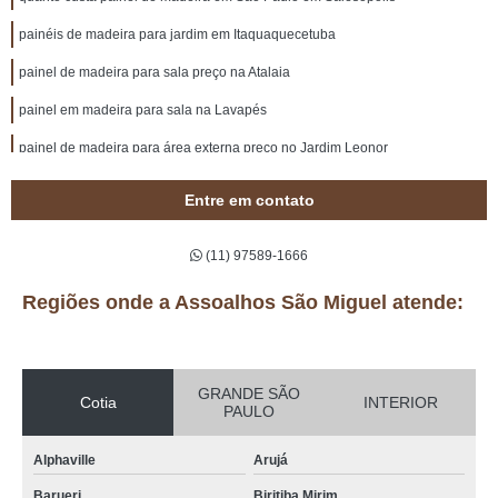
painéis de madeira para jardim em Itaquaquecetuba
painel de madeira para sala preço na Atalaia
painel em madeira para sala na Lavapés
painel de madeira para área externa preço no Jardim Leonor
painéis de madeira rústica no Morro Grande
Entre em contato
quanto custa painel de madeira para área externa na Arco-Verde
(11) 97589-1666
painel de madeira para quarto preço em Itapecerica da Serra
painéis de madeira sob medida na Monte Santo
Regiões onde a Assoalhos São Miguel atende:
painéis de madeira sob medida em Poá
painel de madeira de demolição preço no Recanto Verde
GRANDE SÃO
Cotia
INTERIOR
PAULO
painéis de madeira maciça em Valinhos
painel em madeira em Mogi das Cruzes
Alphaville
Arujá
painel de madeira rústica em Itapecerica da Serra
Barueri
Biritiba Mirim