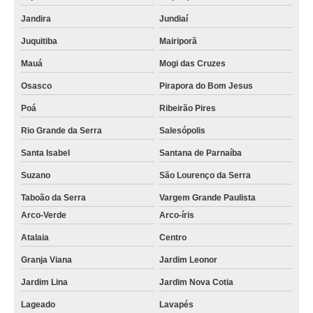
Jandira
Jundiaí
Juquitiba
Mairiporã
Mauá
Mogi das Cruzes
Osasco
Pirapora do Bom Jesus
Poá
Ribeirão Pires
Rio Grande da Serra
Salesópolis
Santa Isabel
Santana de Parnaíba
Suzano
São Lourenço da Serra
Taboão da Serra
Vargem Grande Paulista
Arco-Verde
Arco-íris
Atalaia
Centro
Granja Viana
Jardim Leonor
Jardim Lina
Jardim Nova Cotia
Lageado
Lavapés