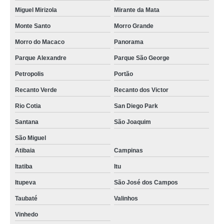
Miguel Mirizola
Mirante da Mata
Monte Santo
Morro Grande
Morro do Macaco
Panorama
Parque Alexandre
Parque São George
Petropolis
Portão
Recanto Verde
Recanto dos Victor
Rio Cotia
San Diego Park
Santana
São Joaquim
São Miguel
Atibaia
Campinas
Itatiba
Itu
Itupeva
São José dos Campos
Taubaté
Valinhos
Vinhedo