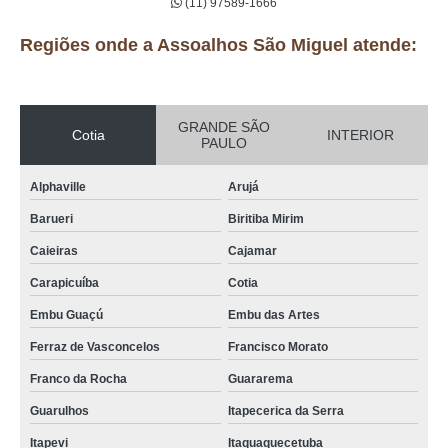
(11) 97589-1666
Regiões onde a Assoalhos São Miguel atende:
GRANDE SÃO
Cotia
INTERIOR
PAULO
Alphaville
Arujá
Barueri
Biritiba Mirim
Caieiras
Cajamar
Carapicuíba
Cotia
Embu Guaçú
Embu das Artes
Ferraz de Vasconcelos
Francisco Morato
Franco da Rocha
Guararema
Guarulhos
Itapecerica da Serra
Itapevi
Itaquaquecetuba