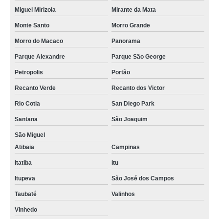
Miguel Mirizola
Mirante da Mata
Monte Santo
Morro Grande
Morro do Macaco
Panorama
Parque Alexandre
Parque São George
Petropolis
Portão
Recanto Verde
Recanto dos Victor
Rio Cotia
San Diego Park
Santana
São Joaquim
São Miguel
Atibaia
Campinas
Itatiba
Itu
Itupeva
São José dos Campos
Taubaté
Valinhos
Vinhedo