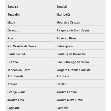
Jandira
Jundiaí
Juquitiba
Mairiporã
Mauá
Mogi das Cruzes
Osasco
Pirapora do Bom Jesus
Poá
Ribeirão Pires
Rio Grande da Serra
Salesópolis
Santa Isabel
Santana de Parnaíba
Suzano
São Lourenço da Serra
Taboão da Serra
Vargem Grande Paulista
Arco-Verde
Arco-íris
Atalaia
Centro
Granja Viana
Jardim Leonor
Jardim Lina
Jardim Nova Cotia
Lageado
Lavapés