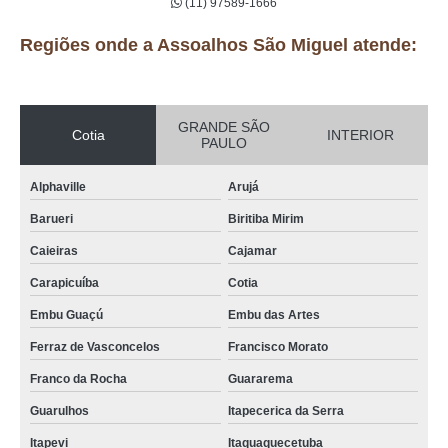
(11) 97589-1666
Regiões onde a Assoalhos São Miguel atende:
GRANDE SÃO
Cotia
INTERIOR
PAULO
Alphaville
Arujá
Barueri
Biritiba Mirim
Caieiras
Cajamar
Carapicuíba
Cotia
Embu Guaçú
Embu das Artes
Ferraz de Vasconcelos
Francisco Morato
Franco da Rocha
Guararema
Guarulhos
Itapecerica da Serra
Itapevi
Itaquaquecetuba