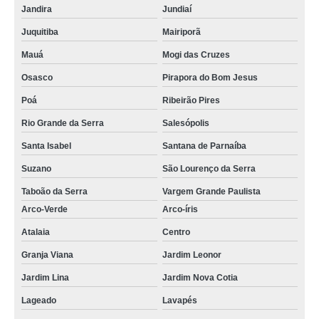
Jandira
Jundiaí
Juquitiba
Mairiporã
Mauá
Mogi das Cruzes
Osasco
Pirapora do Bom Jesus
Poá
Ribeirão Pires
Rio Grande da Serra
Salesópolis
Santa Isabel
Santana de Parnaíba
Suzano
São Lourenço da Serra
Taboão da Serra
Vargem Grande Paulista
Arco-Verde
Arco-íris
Atalaia
Centro
Granja Viana
Jardim Leonor
Jardim Lina
Jardim Nova Cotia
Lageado
Lavapés