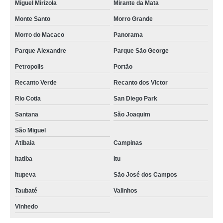
Miguel Mirizola
Mirante da Mata
Monte Santo
Morro Grande
Morro do Macaco
Panorama
Parque Alexandre
Parque São George
Petropolis
Portão
Recanto Verde
Recanto dos Victor
Rio Cotia
San Diego Park
Santana
São Joaquim
São Miguel
Atibaia
Campinas
Itatiba
Itu
Itupeva
São José dos Campos
Taubaté
Valinhos
Vinhedo