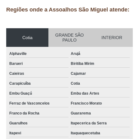
Regiões onde a Assoalhos São Miguel atende:
GRANDE SÃO
Cotia
INTERIOR
PAULO
Alphaville
Arujá
Barueri
Biritiba Mirim
Caieiras
Cajamar
Carapicuíba
Cotia
Embu Guaçú
Embu das Artes
Ferraz de Vasconcelos
Francisco Morato
Franco da Rocha
Guararema
Guarulhos
Itapecerica da Serra
Itapevi
Itaquaquecetuba