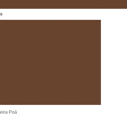
(11) 97589-1666
anejados
Cozinha com Móveis sob Medida
da com Ilha
Cozinha Planejada em Sp
Cozinha Planejada sob Medida
s
Fábrica de Cozinha Planejada
da
Loja de Cozinha Planejada
Deck de Madeira
Deck de Madeira Cumaru
deira em São Paulo
Deck de Madeira em Sp
Deck de Madeira para Banheiro
eira para Sacada
Deck de Madeira para Spa
Madeira sob Medida
Deck com Pergolado
eira Poá
ra
Deck em Madeira com Pergolado