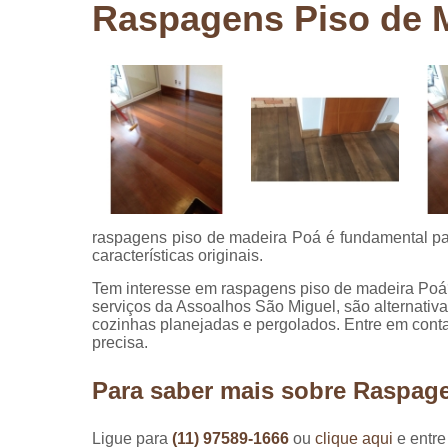
Raspagens Piso de 
Pergolados
de madeira
Pergolados
em madeira
Pisos de
madeira
Raspagem
de pisos de
madeira
raspagens piso de madeira Poá é fundamental para
Restauraçã
características originais.
de pisos de
madeira
Tem interesse em raspagens piso de madeira Poá
serviços da Assoalhos São Miguel, são alternativ
cozinhas planejadas e pergolados. Entre em conta
precisa.
Para saber mais sobre Raspag
Ligue para
(11) 97589-1666
ou
clique aqui
e entre