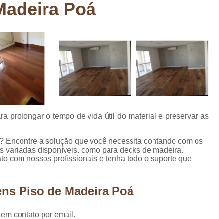
Madeira Poá
Deck em Madeira Cumaru
Deck
Deck Madeira para Sacada
Deck Modul
Deck para Sacada
Empre
Marcenaria com Móveis Planejados
Marcenaria de Personalização de P
Marcenaria de Planejado para Residência
Marcenaria de Planejados em Sp
M
 prolongar o tempo de vida útil do material e preservar as
o
Marcenaria de Planejados para Quarto
Empresa de Móveis Planejados
Loja d
? Encontre a solução que você necessita contando com os
as variadas disponíveis, como para decks de madeira,
Móveis Planejados em São Pa
to com nossos profissionais e tenha todo o suporte que
Móveis Planejados para Apartament
ens Piso de Madeira Poá
Móveis Planejados para Quarto de 
Móveis Planejados para Sala de Jant
 em contato por email.