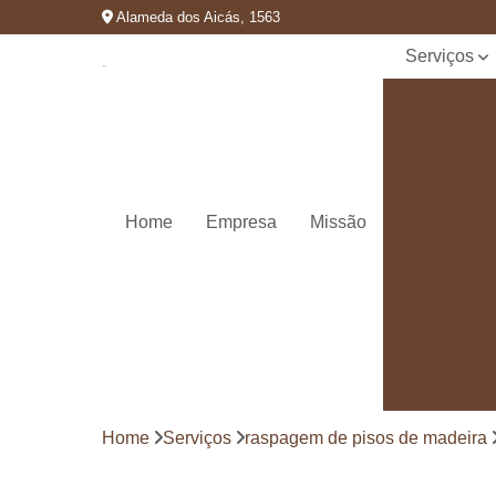
Alameda dos Aicás, 1563
Serviços
Cozinhas
planejadas
Decks de
madeira
Decks de
Home
Empresa
Missão
madeiras
Marcenaria
de
planejados
Móvel
planejado
Painéis de
madeira
Home
Serviços
raspagem de pisos de madeira
Pergolado
decorado