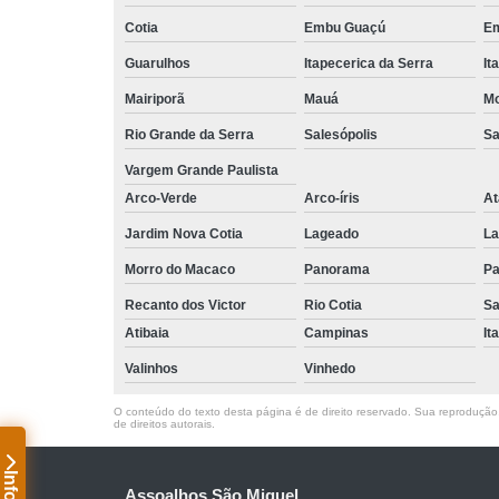
Cotia
Embu Guaçú
Em
Guarulhos
Itapecerica da Serra
It
Mairiporã
Mauá
Mo
Rio Grande da Serra
Salesópolis
Sa
Vargem Grande Paulista
Arco-Verde
Arco-íris
At
Jardim Nova Cotia
Lageado
La
Morro do Macaco
Panorama
Pa
Recanto dos Victor
Rio Cotia
Sa
Atibaia
Campinas
It
Valinhos
Vinhedo
O conteúdo do texto desta página é de direito reservado. Sua reprodução, 
de direitos autorais
.
Assoalhos São Miguel