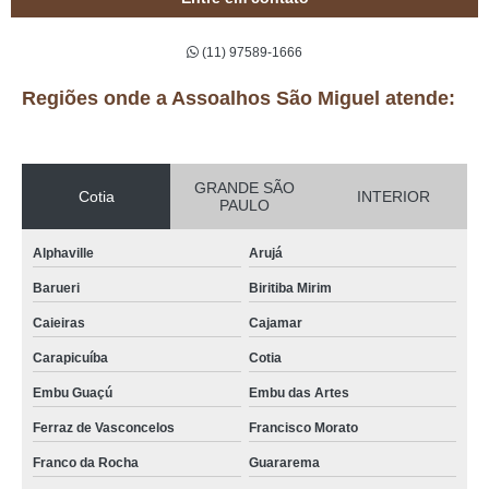
(11) 97589-1666
Regiões onde a Assoalhos São Miguel atende:
GRANDE SÃO
Cotia
INTERIOR
PAULO
Alphaville
Arujá
Barueri
Biritiba Mirim
Caieiras
Cajamar
Carapicuíba
Cotia
Embu Guaçú
Embu das Artes
Ferraz de Vasconcelos
Francisco Morato
Franco da Rocha
Guararema