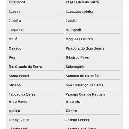
Guarulhos
Itapecerica da Serra
Itapevi
Itaquaquecetuba
Jandira
Jundiaí
Juquitiba
Mairiporã
Mauá
Mogi das Cruzes
Osasco
Pirapora do Bom Jesus
Poá
Ribeirão Pires
Rio Grande da Serra
Salesópolis
Santa Isabel
Santana de Parnaíba
Suzano
São Lourenço da Serra
Taboão da Serra
Vargem Grande Paulista
Arco-Verde
Arco-íris
Atalaia
Centro
Granja Viana
Jardim Leonor