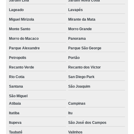
Jardim Lina
Jardim Nova Cotia
Lageado
Lavapés
Miguel Mirizola
Mirante da Mata
Monte Santo
Morro Grande
Morro do Macaco
Panorama
Parque Alexandre
Parque São George
Petropolis
Portão
Recanto Verde
Recanto dos Victor
Rio Cotia
San Diego Park
Santana
São Joaquim
São Miguel
Atibaia
Campinas
Itatiba
Itu
Itupeva
São José dos Campos
Taubaté
Valinhos