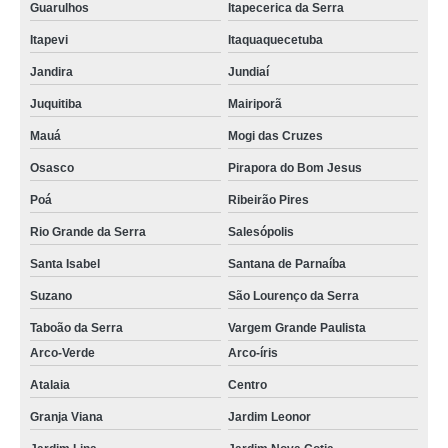
Guarulhos
Itapecerica da Serra
Itapevi
Itaquaquecetuba
Jandira
Jundiaí
Juquitiba
Mairiporã
Mauá
Mogi das Cruzes
Osasco
Pirapora do Bom Jesus
Poá
Ribeirão Pires
Rio Grande da Serra
Salesópolis
Santa Isabel
Santana de Parnaíba
Suzano
São Lourenço da Serra
Taboão da Serra
Vargem Grande Paulista
Arco-Verde
Arco-íris
Atalaia
Centro
Granja Viana
Jardim Leonor