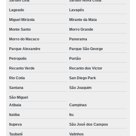
Jardim Lina
Jardim Nova Cotia
Lageado
Lavapés
Miguel Mirizola
Mirante da Mata
Monte Santo
Morro Grande
Morro do Macaco
Panorama
Parque Alexandre
Parque São George
Petropolis
Portão
Recanto Verde
Recanto dos Victor
Rio Cotia
San Diego Park
Santana
São Joaquim
São Miguel
Atibaia
Campinas
Itatiba
Itu
Itupeva
São José dos Campos
Taubaté
Valinhos