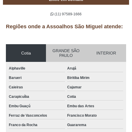
(11) 97589-1666
Regiões onde a Assoalhos São Miguel atende:
GRANDE SÃO
Cotia
INTERIOR
PAULO
Alphaville
Arujá
Barueri
Biritiba Mirim
Caieiras
Cajamar
Carapicuíba
Cotia
Embu Guaçú
Embu das Artes
Ferraz de Vasconcelos
Francisco Morato
Franco da Rocha
Guararema